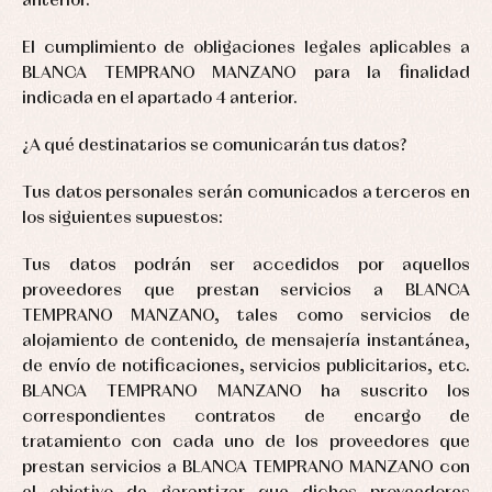
anterior.
Sets
Dresses
pullovers
Jackets
Sets
and
El cumplimiento de obligaciones legales aplicables a
coats
Shirts
BLANCA TEMPRANO MANZANO para la finalidad
Sets
Swimwear
indicada en el apartado 4 anterior.
Baby
Underwear
Trousers
bibs
Underwear
Baby
¿A qué destinatarios se comunicarán tus datos?
rompers
Warm
and
clothing
froggies
Tus datos personales serán comunicados a terceros en
Baby
los siguientes supuestos:
skirts
Caps
Accessories
Blouses,
and
Tus datos podrán ser accedidos por aquellos
shirts
Arras
bonnets
and
proveedores que prestan servicios a BLANCA
and
Childcare
jumpers
party
TEMPRANO MANZANO, tales como servicios de
Socks
Complements
Blouses
alojamiento de contenido, de mensajería instantánea,
and
Tights
Sets
de envío de notificaciones, servicios publicitarios, etc.
shirts
Underwear,
BLANCA TEMPRANO MANZANO ha suscrito los
Dresses
bodysuits,
pyjamas...
correspondientes contratos de encargo de
Jackets
and
tratamiento con cada uno de los proveedores que
pullovers
prestan servicios a BLANCA TEMPRANO MANZANO con
Sets