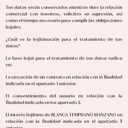
Tus datos serán conservados mientras dure la relación
comercial con nosotros, solicites su supresión, así
como el tiempo necesario para cumplir las obligaciones
legales.
¿Cuál es la legitimación para el tratamiento de tus
datos?
La base legal para el tratamiento de tus datos radica
en:
La ejecución de un contrato en relación con la finalidad
indicada en el apartado 1 anterior.
Baby
Baby
Arras
rompers
rompers
y
El consentimiento del usuario en relación con la
and
and
fiesta
froggies
froggies
Baby
finalidad indicada en los apartado 2.
Baptism
Blouses
rompers
accessories
and
and
El interés legítimo de BLANCA TEMPRANO MANZANO en
shirts
froggies
Baptism
relación con la finalidad indicada en el apartado 3
skirts
Complements
Jackets
and