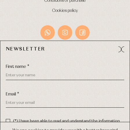
Conditions of purchase
Cookies policy
NEWSLETTER
Avda. Príncipe de Asturias, 13 - Bajo.
49012 (Zamora) Spain
First name *
Phone:
980 049 683
- M:
600 669 270
Email:
info@primerdia.es
Email *
(*) I have been able to read and understand the information
about the use of my personal data explained in the
Privacy
policy