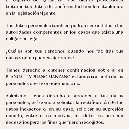
el objetivo de garantizar que dichos proveedores
Swimwear
tratarán tus datos de conformidad con lo establecido
Underwear
en la legislación vigente.
Warm
clothing
Tus datos personales también podrán ser cedidos a las
autoridades competentes en los casos que exista una
obligación legal.
¿Cuáles son tus derechos cuando nos facilitas tus
datos y cómo puedes ejercerlos?
Tienes derecho a obtener confirmación sobre si en
BLANCA TEMPRANO MANZANO estamos tratando datos
personales que te conciernan, o no.
Asimismo, tienes derecho a acceder a tus datos
personales, así como a solicitar la rectificación de los
datos inexactos o, en su caso, solicitar su supresión
cuando, entre otros motivos, los datos ya no sean
necesarios para los fines que fueron recogidos.