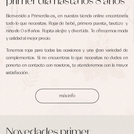
primer día hasta los 8 años
y
Ropa
ranitas
interior
Ropa
Bienvenido a Primerdia.es, en nuestra tienda online encontrarás
Vestidos
de
Baberos
abrigo
todo lo que necesitas. Ropa de bebé, primera puesta, bautizo y
Blusas,
Ropa
camisas
niño de 0 a 8 años. Ropita alegre y divertida. Te ofrecemos moda
de
y
baño
y calidad al mejor precio.
jerseys
Ropa
Complementos
interior
Tenemos ropa para todas las ocasiones y una gran variedad de
Conjuntos
Accesorios
complementos. Si no encuentras lo que necesitas no dudes en
Faldones
Arras
de
ponerte en contacto con nosotros, te atenderemos con la mayor
y
Calcetines
bebé
fiesta
satisfacción.
Gorros
Peleles
Blusas
y
y
y
capotas
ranitas
camisas
Leotardos
Ropa
Chaquetas
interior,
más info
Puericultura
y
bodys,
jersey
pijamas...
Conjuntos
Ropa
de
abrigo
Novedades primer
Ropa