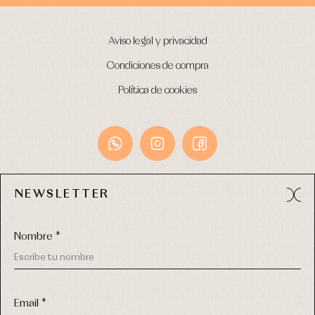
Aviso legal y privacidad
Condiciones de compra
Política de cookies
NEWSLETTER
Avda. Príncipe de Asturias, 13 - Bajo.
49012 (Zamora) España
Nombre *
Tel:
980 049 683
- M:
600 669 270
email:
info@primerdia.es
Email *