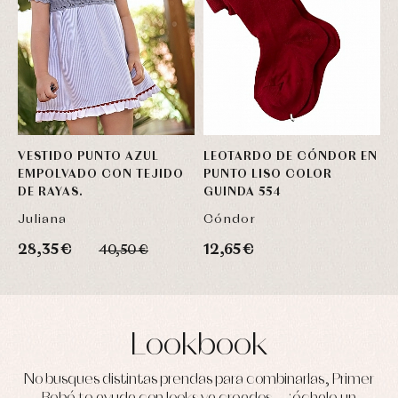
VESTIDO PUNTO AZUL
LEOTARDO DE CÓNDOR EN
C
EMPOLVADO CON TEJIDO
PUNTO LISO COLOR
P
DE RAYAS.
GUINDA 554
V
Juliana
Cóndor
P
28,35 €
12,65 €
5
40,50 €
Lookbook
No busques distintas prendas para combinarlas, Primer