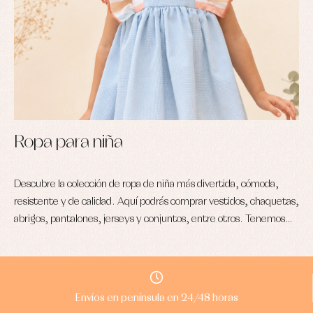
Ropa para niña
Descubre la colección de ropa de niña más divertida, cómoda,
S
resistente y de calidad. Aquí podrás comprar vestidos, chaquetas,
c
abrigos, pantalones, jerseys y conjuntos, entre otros. Tenemos
entre o
una colección especial para cada niña, totalmente a la moda.
o
Envíos en península en 24/48 horas