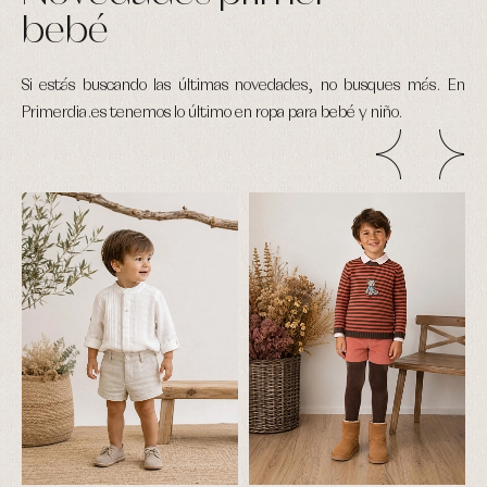
de
bebé
baño
Ropa
interior
Si estás buscando las últimas novedades, no busques más. En
Vestidos
Primerdia.es tenemos lo último en ropa para bebé y niño.