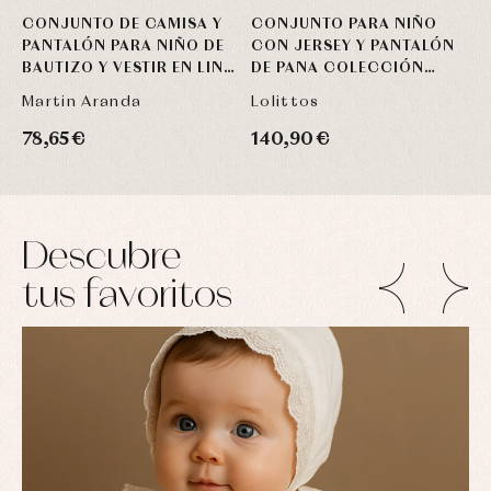
CONJUNTO DE CAMISA Y
CONJUNTO PARA NIÑO
C
PANTALÓN PARA NIÑO DE
CON JERSEY Y PANTALÓN
C
BAUTIZO Y VESTIR EN LINO
DE PANA COLECCIÓN
F
BEIGE Y ARENA
NECTARINA DE LOLITTOS
N
Martin Aranda
Lolittos
L
78,65 €
140,90 €
9
Descubre
tus favoritos