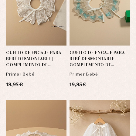
Blusas
y
y
y
capotas
ranitas
camisas
Leotardos
Ropa
Chaquetas
interior,
Puericultura
y
bodys,
jersey
pijamas...
Conjuntos
Ropa
de
abrigo
CUELLO DE ENCAJE PARA
CUELLO DE ENCAJE PARA
Ropa
BEBÉ DESMONTABLE |
BEBÉ DESMONTABLE |
de
COMPLEMENTO DE
COMPLEMENTO DE
baño
CEREMONIA
CEREMONIA
Ropa
Primer Bebé
Primer Bebé
interior
19,95 €
19,95 €
Vestidos