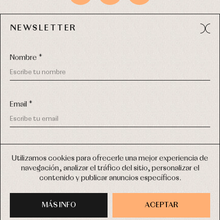
NEWSLETTER
Avda. Príncipe de Asturias, 13 - Bajo.
49012 (Zamora) España
Nombre *
Tel:
980 049 683
- M:
600 669 270
email:
info@primerdia.es
Email *
(*) He podido leer y entiendo la información sobre el uso de
mis datos personales explicada en la
Política de privacidad
Utilizamos cookies para ofrecerle una mejor experiencia de
navegación, analizar el tráfico del sitio, personalizar el
(*) Quiero recibir novedades y comunicaciones comerciales
contenido y publicar anuncios específicos.
personalizadas de Primer Bebé a través del email
COPYRIGHT © 2026 PRIMER BEBÉ.
TODOS LOS DERECHOS RESERVADOS
MÁS INFO
INSCRIBIRME
ACEPTAR
DISEÑO WEB SGM