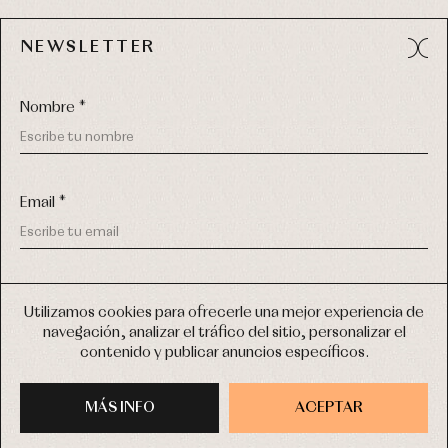
NEWSLETTER
Avda. Príncipe de Asturias, 13 - Bajo.
49012 (Zamora) España
Nombre *
Tel:
980 049 683
- M:
600 669 270
email:
info@primerdia.es
Email *
(*) He podido leer y entiendo la información sobre el uso de
mis datos personales explicada en la
Política de privacidad
Utilizamos cookies para ofrecerle una mejor experiencia de
navegación, analizar el tráfico del sitio, personalizar el
(*) Quiero recibir novedades y comunicaciones comerciales
contenido y publicar anuncios específicos.
personalizadas de Primer Bebé a través del email
COPYRIGHT © 2026 PRIMER BEBÉ.
TODOS LOS DERECHOS RESERVADOS
MÁS INFO
INSCRIBIRME
ACEPTAR
DISEÑO WEB SGM