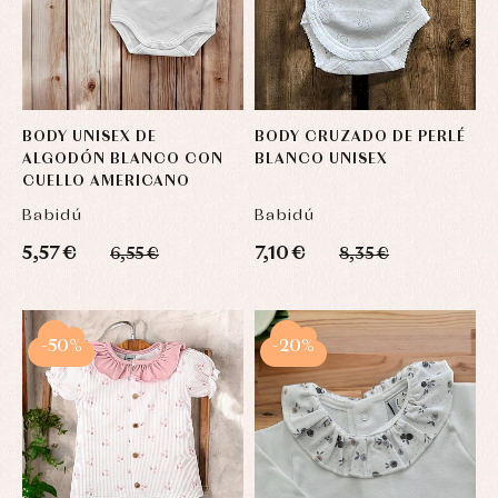
BODY UNISEX DE
BODY CRUZADO DE PERLÉ
ALGODÓN BLANCO CON
BLANCO UNISEX
CUELLO AMERICANO
Babidú
Babidú
5,57 €
7,10 €
6,55 €
8,35 €
-50%
-20%