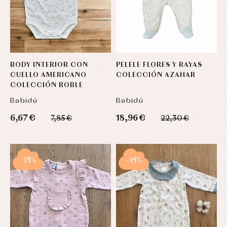
BODY INTERIOR CON
PELELE FLORES Y RAYAS
CUELLO AMERICANO
COLECCIÓN AZAHAR
COLECCIÓN ROBLE
Babidú
Babidú
6,67 €
18,96 €
7,85 €
22,30 €
-15%
-15%