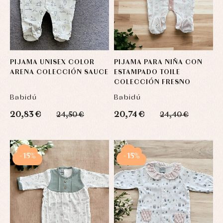
PIJAMA UNISEX COLOR
PIJAMA PARA NIÑA CON
ARENA COLECCIÓN SAUCE
ESTAMPADO TOILE
COLECCIÓN FRESNO
Babidú
Babidú
20,83 €
20,74 €
24,50 €
24,40 €
-15%
-15%