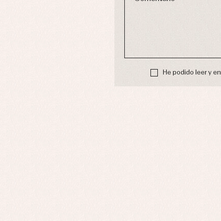
Blusas, camisas y jerseys
Complementos
Conjuntos
Faldones de bebé
Peleles y ranitas
Ac
Ropa interior, bodys,
Ar
He podido leer y e
pijamas...
Bl
Ch
Co
Ro
Ro
Ro
Ve