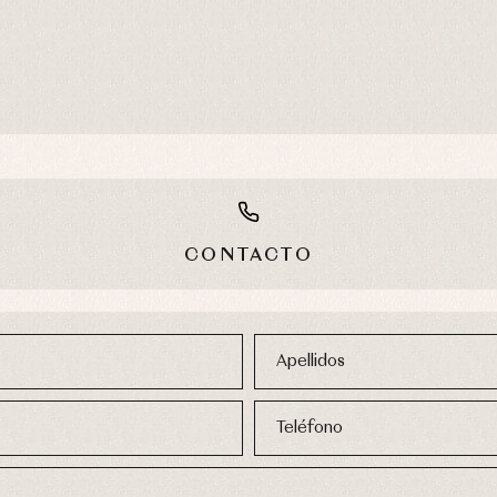
CONTACTO
usas y camisas
Arras y fiesta
aquetas y abrigos
Camisas
Apellidos
omplementos
Chaquetas y jerseys
njuntos
Conjuntos
leles y ranitas
Pantalones
Teléfono
pa interior
Peleles y ranitas
stidos
Ropa de abrigo
Ropa de baño