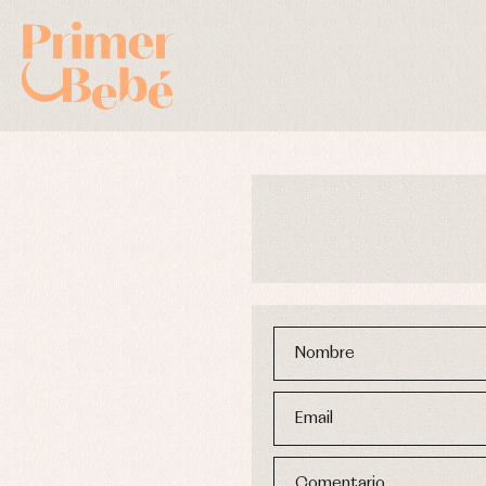
Complementos de bautizo
Bl
Conjuntos
Ch
Nombre
Faldones de bautizo
C
Peleles y ranitas
Co
Pe
Email
Ro
Ve
Comentario
Baberos