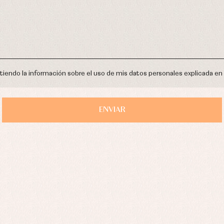
Ropa interior
Calcetines
cesorios
Gorros y capotas
ras y fiesta
ntiendo la información sobre el uso de mis datos personales explicada en
Leotardos
usas y camisas
Puericultura
aquetas y jersey
njuntos
ENVIAR
pa de abrigo
pa de baño
pa interior
stidos