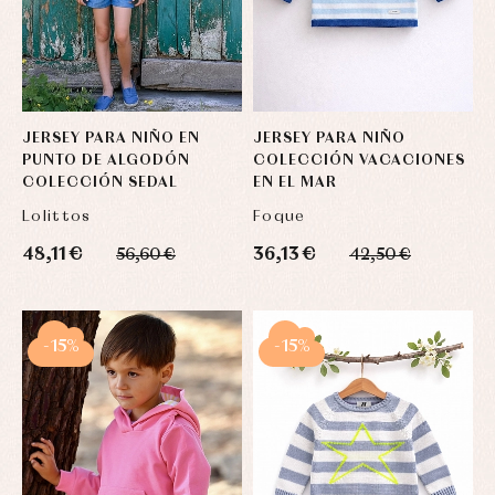
JERSEY PARA NIÑO EN
JERSEY PARA NIÑO
PUNTO DE ALGODÓN
COLECCIÓN VACACIONES
COLECCIÓN SEDAL
EN EL MAR
Lolittos
Foque
48,11 €
36,13 €
56,60 €
42,50 €
-15%
-15%