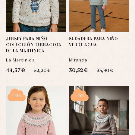
JERSEY PARA NIÑO
SUDADERA PARA NIÑO
COLECCIÓN TERRACOTA
VERDE AGUA
DE LA MARTINICA
La Martinica
Miranda
44,37 €
30,52 €
52,20 €
35,90 €
-15%
-15%