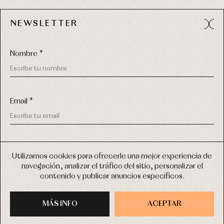
NEWSLETTER
Avda. Príncipe de Asturias, 13 - Bajo.
49012 (Zamora) España
Nombre *
Tel:
980 049 683
- M:
600 669 270
email:
info@primerdia.es
Email *
(*) He podido leer y entiendo la información sobre el uso de
mis datos personales explicada en la
Política de privacidad
Utilizamos cookies para ofrecerle una mejor experiencia de
navegación, analizar el tráfico del sitio, personalizar el
(*) Quiero recibir novedades y comunicaciones comerciales
contenido y publicar anuncios específicos.
personalizadas de Primer Bebé a través del email
COPYRIGHT © 2026 PRIMER BEBÉ.
TODOS LOS DERECHOS RESERVADOS
MÁS INFO
INSCRIBIRME
ACEPTAR
DISEÑO WEB SGM