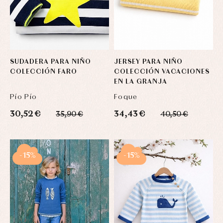
Blusas
y
y
y
capotas
ranitas
camisas
Leotardos
Ropa
Chaquetas
interior,
Puericultura
y
bodys,
jersey
pijamas...
Conjuntos
SUDADERA PARA NIÑO
JERSEY PARA NIÑO
Ropa
COLECCIÓN FARO
COLECCIÓN VACACIONES
de
EN LA GRANJA
abrigo
Ropa
Pío Pío
Foque
de
baño
30,52 €
34,43 €
35,90 €
40,50 €
Ropa
interior
Vestidos
-15%
-15%