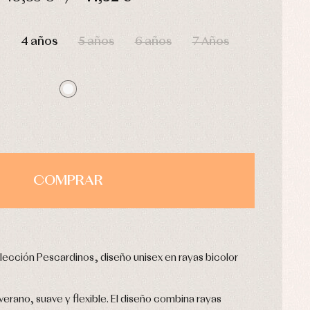
HORAS
MIN
SEG
4 años
5 años
6 años
7 Años
COMPRAR
lección Pescardinos, diseño unisex en rayas bicolor
 verano, suave y flexible. El diseño combina rayas