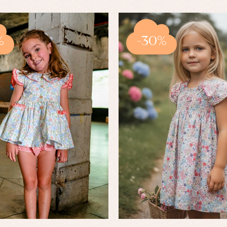
%
-30%