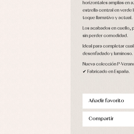
horizontales amplias en a
njuntos
pa de abrigo
estrella central en verde
pa de baño
toque llamativo y actual.
pa interior
Los acabados en cuello, p
stidos
sin perder comodidad.
Ideal para completar cual
desenfadado y luminoso.
Nueva colección P-Veran
✔ Fabricado en España.
Añadir favorito
Compartir