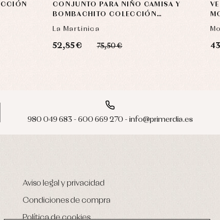
ECCIÓN
CONJUNTO PARA NIÑO CAMISA Y
VE
BOMBACHITO COLECCIÓN
M
PESCARDINOS
La Martinica
Mo
52,85 €
43
75,50 €
980 049 683 - 600 669 270 - info@primerdia.es
Aviso legal y privacidad
Condiciones de compra
Política de cookies