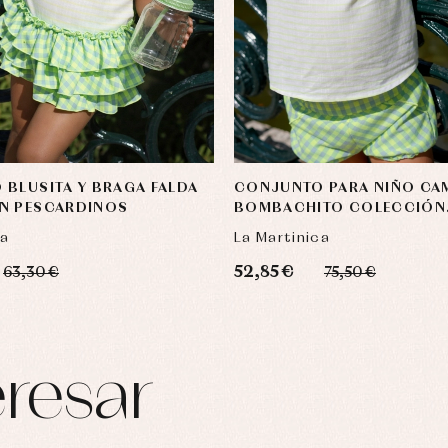
BLUSITA Y BRAGA FALDA
CONJUNTO PARA NIÑO CAM
N PESCARDINOS
BOMBACHITO COLECCIÓN
PESCARDINOS
ca
La Martinica
52,85 €
63,30 €
75,50 €
resar