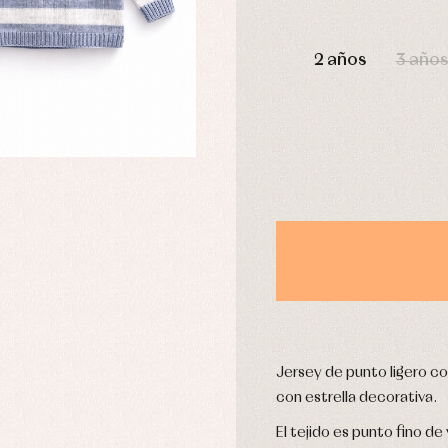
DÍAS
2 años
3 años
usas y camisas
Arras y fiesta
aquetas y abrigos
Camisas
omplementos
Chaquetas y jerseys
njuntos
Conjuntos
leles y ranitas
Pantalones
pa interior
Peleles y ranitas
stidos
Ropa de abrigo
Ropa de baño
Ropa interior
Calcetines
cesorios
Jersey de punto ligero co
Gorros y capotas
ras y fiesta
con estrella decorativa.
Leotardos
usas y camisas
Puericultura
El tejido es punto fino de
aquetas y jersey