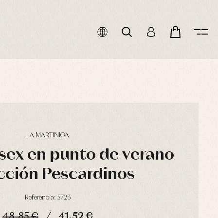
LA MARTINICA
isex en punto de verano
cción Pescardinos
Referencia: 5723
48,85 €
41,52 €