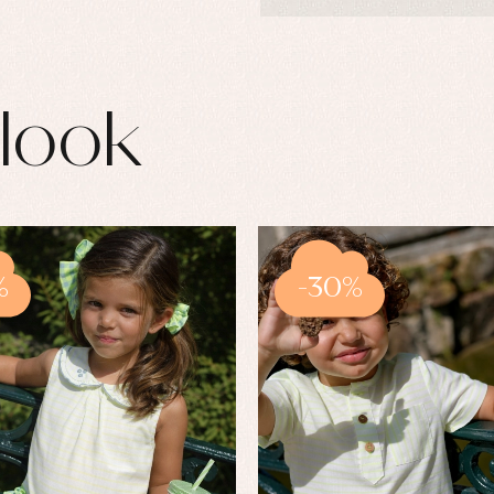
look
%
-30%