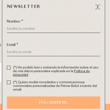
NEWSLETTER
Nombre *
Email *
9 270
-
email:
info@primerdia.es
(*) He podido leer y entiendo la información sobre el uso
de mis datos personales explicada en la
Política de
privacidad
(*) Quiero recibir novedades y comunicaciones
comerciales personalizadas de Primer Bebé a través del
email
INSCRIBIRME