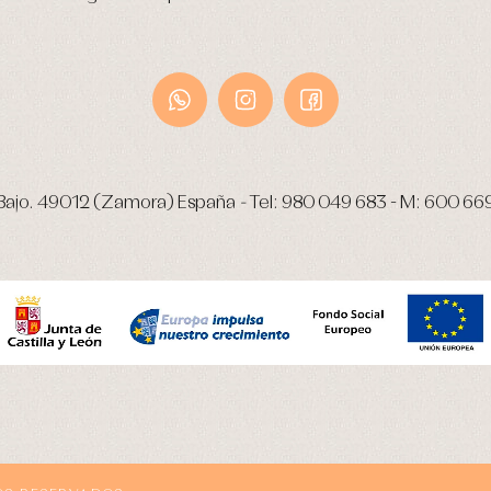
Bajo.
49012 (Zamora) España
-
Tel:
980 049 683
- M:
600 66