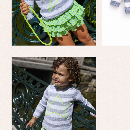
Complementos de bautizo
Bl
Conjuntos
Ch
Faldones de bautizo
C
Peleles y ranitas
Co
Pe
Ro
Ve
Baberos
Blusas, camisas y jerseys
Complementos
Conjuntos
Faldones de bebé
Peleles y ranitas
Ac
Ropa interior, bodys,
Ar
pijamas...
Bl
Ch