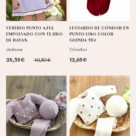
VESTIDO PUNTO AZUL
LEOTARDO DE CÓNDOR EN
EMPOLVADO CON TEJIDO
PUNTO LISO COLOR
DE RAYAS.
GUINDA 554
Juliana
Cóndor
28,35 €
12,65 €
40,50 €
Complementos
Blusas
Arras