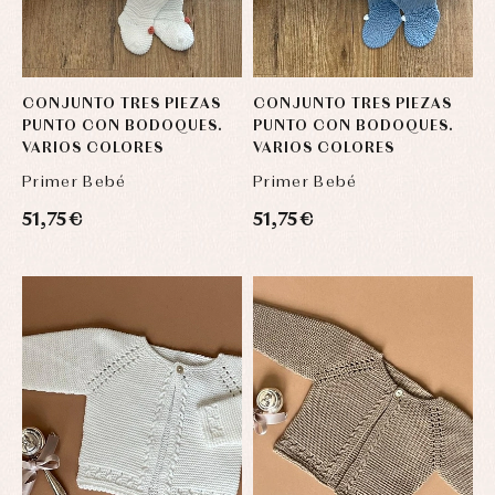
y
capotas
ranitas
camisas
Leotardos
Ropa
Chaquetas
interior,
Puericultura
y
bodys,
jersey
pijamas...
Conjuntos
CONJUNTO TRES PIEZAS
CONJUNTO TRES PIEZAS
Ropa
PUNTO CON BODOQUES.
PUNTO CON BODOQUES.
de
VARIOS COLORES
VARIOS COLORES
abrigo
Primer Bebé
Primer Bebé
Ropa
de
baño
51,75 €
51,75 €
Ropa
interior
Vestidos