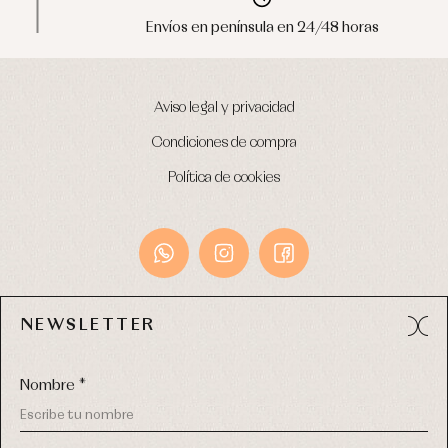
Envíos en península en 24/48 horas
Aviso legal y privacidad
Condiciones de compra
Política de cookies
NEWSLETTER
Avda. Príncipe de Asturias, 13 - Bajo.
49012 (Zamora) España
Nombre *
Tel:
980 049 683
- M:
600 669 270
email:
info@primerdia.es