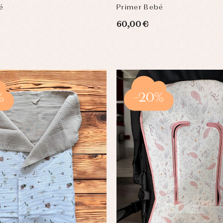
é
Primer Bebé
60,00 €
%
-20%