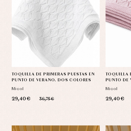
Complementos de bautizo
Bl
Conjuntos
Ch
Faldones de bautizo
C
TOQUILLA DE PRIMERAS PUESTAS EN
TOQUILLA 
Peleles y ranitas
Co
PUNTO DE VERANO. DOS COLORES
PUNTO DE
Pe
Micol
Micol
Ro
Ve
29,40 €
29,40 €
36,75 €
Baberos
Blusas, camisas y jerseys
Complementos
Conjuntos
Faldones de bebé