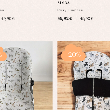
SIMBA
es
Rosy Fuentes
39,92 €
49,90 €
49,90 €
%
-20%