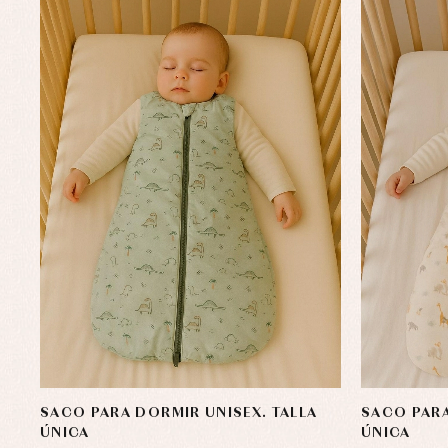
Peleles y ranitas
Ac
Ropa interior, bodys,
Ar
pijamas...
Bl
Ch
Co
Ro
Ro
Ro
Ve
SACO PARA DORMIR UNISEX. TALLA
SACO PARA
ÚNICA
ÚNICA