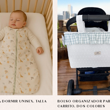
Calcetines
cesorios
Gorros y capotas
ras y fiesta
Leotardos
usas y camisas
Puericultura
aquetas y jersey
njuntos
pa de abrigo
pa de baño
pa interior
stidos
 DORMIR UNISEX. TALLA
BOLSO ORGANIZADOR PARA
CARRITO. DOS COLORES