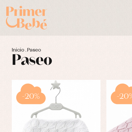
Inicio
.
Paseo
Paseo
-20%
-20