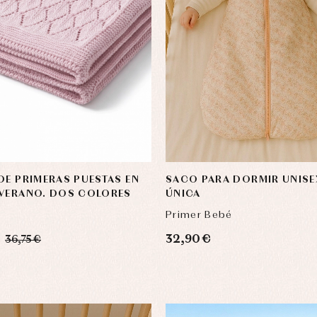
usas y camisas
Arras y fiesta
aquetas y abrigos
Camisas
omplementos
Chaquetas y jerseys
DE PRIMERAS PUESTAS EN
SACO PARA DORMIR UNISEX
njuntos
Conjuntos
 VERANO. DOS COLORES
ÚNICA
leles y ranitas
Pantalones
Primer Bebé
pa interior
Peleles y ranitas
stidos
Ropa de abrigo
32,90 €
36,75 €
Ropa de baño
Ropa interior