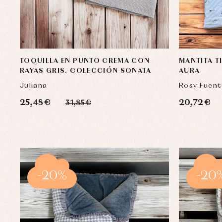
TOQUILLA EN PUNTO CREMA CON
MANTITA T
RAYAS GRIS. COLECCIÓN SONATA
AURA
Juliana
Rosy Fuent
25,48 €
20,72 €
31,85 €
-20%
-20