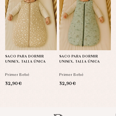
SACO PARA DORMIR
SACO PARA DORMIR
S
UNISEX. TALLA ÚNICA
UNISEX. TALLA ÚNICA
U
Primer Bebé
Primer Bebé
P
32,90 €
32,90 €
3