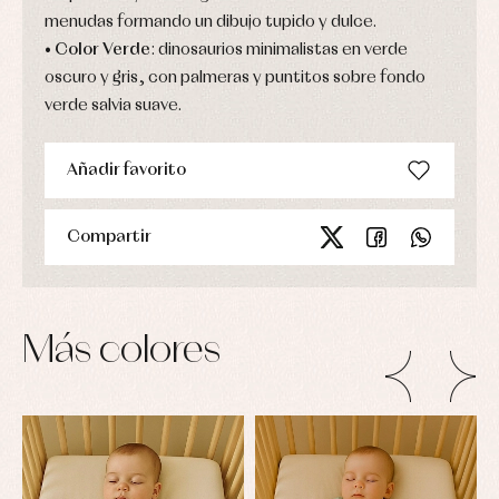
y
bodys,
menudas formando un dibujo tupido y dulce.
jersey
pijamas...
Conjuntos
•
Color Verde
: dinosaurios minimalistas en verde
Ropa
oscuro y gris, con palmeras y puntitos sobre fondo
de
verde salvia suave.
abrigo
Ropa
de
baño
Añadir favorito
Ropa
interior
Vestidos
Compartir
Más colores