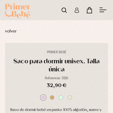
volver
PRIMER BEBÉ
Saco para dormir unisex. Talla
única
Referencia: 5526
32,90 €
DÍAS
HORAS
MIN
SEG
Complementos
Blusas
Arras
de
y
y
bautizo
camisas
fiesta
Saco de dormir bebé en punto 100% algodón, suave y
Conjuntos
Chaquetas
Camisas