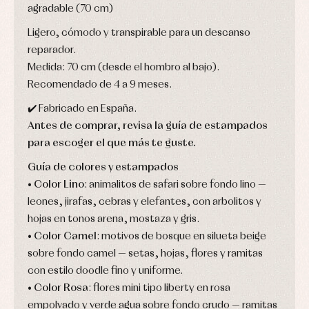
y
agradable (70 cm)
Faldones
Chaquetas
abrigos
de
y
bautizo
Complementos
jerseys
Ligero, cómodo y transpirable para un descanso
Peleles
Conjuntos
Conjuntos
reparador.
y
Peleles
Pantalones
ranitas
Medida: 70 cm (desde el hombro al bajo).
y
Peleles
ranitas
Recomendado de 4 a 9 meses.
y
Ropa
ranitas
interior
✔️ Fabricado en España.
Ropa
Vestidos
de
Antes de comprar, revisa la guía de estampados
Baberos
abrigo
para escoger el que más te guste.
Blusas,
Ropa
camisas
de
y
Guía de colores y estampados
baño
jerseys
•
Color Lino
: animalitos de safari sobre fondo lino —
Ropa
Complementos
interior
leones, jirafas, cebras y elefantes, con arbolitos y
Conjuntos
Accesorios
hojas en tonos arena, mostaza y gris.
Faldones
Arras
de
•
Color Camel
: motivos de bosque en silueta beige
y
Calcetines
bebé
fiesta
sobre fondo camel — setas, hojas, flores y ramitas
Gorros
Peleles
Blusas
y
y
con estilo doodle fino y uniforme.
y
capotas
ranitas
camisas
•
Color Rosa
: flores mini tipo liberty en rosa
Leotardos
Ropa
Chaquetas
interior,
empolvado y verde agua sobre fondo crudo — ramitas
Puericultura