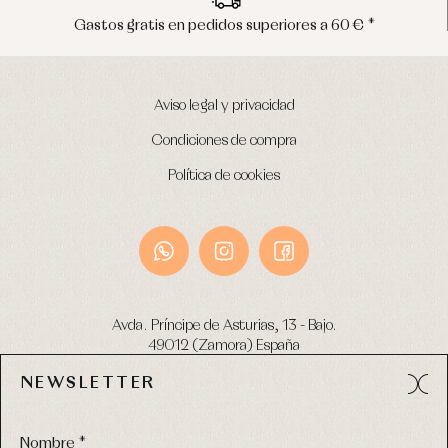
Gastos gratis en pedidos superiores a 60 € *
Aviso legal y privacidad
Condiciones de compra
Política de cookies
Avda. Príncipe de Asturias, 13 - Bajo.
49012 (Zamora) España
NEWSLETTER
Tel:
980 049 683
- M:
600 669 270
email:
info@primerdia.es
Nombre *