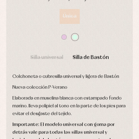
Arras
de
y
Calcetines
bebé
DÍAS
HORAS
MIN
SEG
fiesta
Gorros
Peleles
Única
Blusas
y
y
y
capotas
ranitas
camisas
Leotardos
Ropa
Chaquetas
interior,
Puericultura
y
bodys,
jersey
pijamas...
Conjuntos
Silla universal
Silla de Bastón
Ropa
de
abrigo
Ropa
Colchoneta o cubresilla universal y ligera de Bastón
de
baño
Nueva colección P-Verano
Ropa
interior
Elaborada en muselina blanca con estampado fondo
Vestidos
marino. lleva polipiel al tono en la parte de los pies para
evitar el desgaste del tejido.
Importante: El modelo universal con goma por
detrás vale para todas las sillas universal y