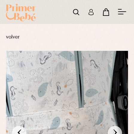
volver
‹
›