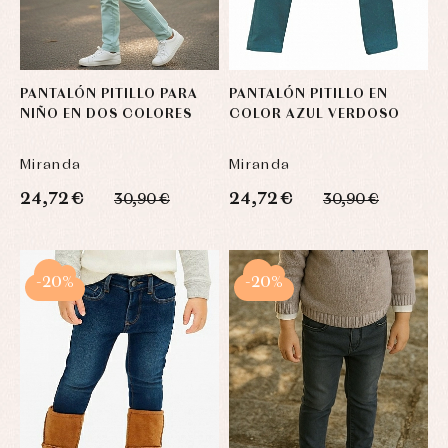
Blusas
y
y
y
capotas
ranitas
camisas
Leotardos
Ropa
Chaquetas
interior,
Puericultura
y
bodys,
jersey
pijamas...
PANTALÓN PITILLO PARA
PANTALÓN PITILLO EN
Conjuntos
NIÑO EN DOS COLORES
COLOR AZUL VERDOSO
Ropa
de
abrigo
Miranda
Miranda
Ropa
24,72 €
24,72 €
de
30,90 €
30,90 €
baño
Ropa
interior
Vestidos
-20%
-20%