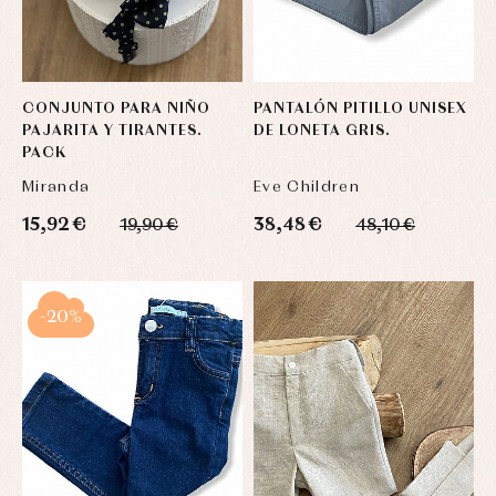
CONJUNTO PARA NIÑO
PANTALÓN PITILLO UNISEX
PAJARITA Y TIRANTES.
DE LONETA GRIS.
PACK
Miranda
Eve Children
15,92 €
38,48 €
19,90 €
48,10 €
-20%