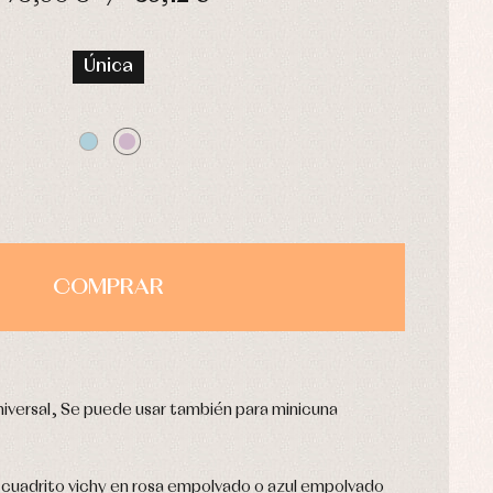
HORAS
MIN
SEG
Única
COMPRAR
iversal, Se puede usar también para minicuna
 cuadrito vichy en rosa empolvado o azul empolvado