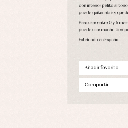
con interior pelito al to
pa de abrigo
pa de baño
puede quitar abrir y qued
pa interior
Para usar entre 0 y 6 me
stidos
puede usar mucho tiemp
Fabricado en España
Añadir favorito
Compartir