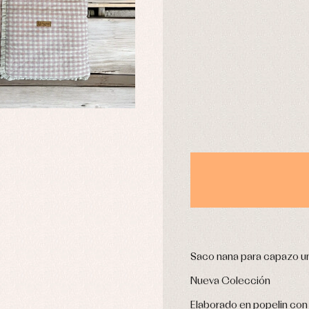
DÍAS
usas y camisas
Arras y fiesta
aquetas y abrigos
Camisas
omplementos
Chaquetas y jerseys
njuntos
Conjuntos
leles y ranitas
Pantalones
pa interior
Peleles y ranitas
stidos
Ropa de abrigo
Ropa de baño
Ropa interior
Calcetines
cesorios
Gorros y capotas
Saco nana para capazo un
ras y fiesta
Leotardos
usas y camisas
Nueva Colección
Puericultura
aquetas y jersey
Elaborado en popelin con
njuntos