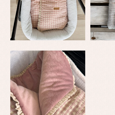
Complementos de bautizo
Bl
Conjuntos
Ch
Faldones de bautizo
C
Peleles y ranitas
Co
Pe
Ro
Ve
Baberos
Blusas, camisas y jerseys
Complementos
Conjuntos
Faldones de bebé
Peleles y ranitas
Ac
Ropa interior, bodys,
Ar
pijamas...
Bl
Ch
Co