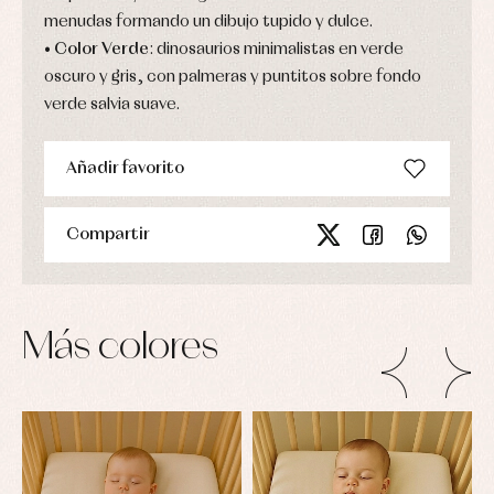
y
bodys,
menudas formando un dibujo tupido y dulce.
jersey
pijamas...
Conjuntos
•
Color Verde
: dinosaurios minimalistas en verde
Ropa
oscuro y gris, con palmeras y puntitos sobre fondo
de
verde salvia suave.
abrigo
Ropa
de
baño
Añadir favorito
Ropa
interior
Vestidos
Compartir
Más colores