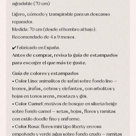
y
agradable (70 cm)
Faldones
Chaquetas
abrigos
de
y
bautizo
Complementos
jerseys
Ligero, cómodo y transpirable para un descanso
Peleles
Conjuntos
Conjuntos
reparador.
y
Peleles
Pantalones
ranitas
Medida: 70 cm (desde el hombro al bajo).
y
Peleles
ranitas
Recomendado de 4 a 9 meses.
y
Ropa
ranitas
interior
✔️ Fabricado en España.
Ropa
Vestidos
de
Antes de comprar, revisa la guía de estampados
Baberos
abrigo
para escoger el que más te guste.
Blusas,
Ropa
camisas
de
y
Guía de colores y estampados
baño
jerseys
•
Color Lino
: animalitos de safari sobre fondo lino —
Ropa
Complementos
interior
leones, jirafas, cebras y elefantes, con arbolitos y
Conjuntos
Accesorios
hojas en tonos arena, mostaza y gris.
Faldones
Arras
de
•
Color Camel
: motivos de bosque en silueta beige
y
Calcetines
bebé
fiesta
sobre fondo camel — setas, hojas, flores y ramitas
Gorros
Peleles
Blusas
y
y
con estilo doodle fino y uniforme.
y
capotas
ranitas
camisas
•
Color Rosa
: flores mini tipo liberty en rosa
Leotardos
Ropa
Chaquetas
interior,
empolvado y verde agua sobre fondo crudo — ramitas
Puericultura