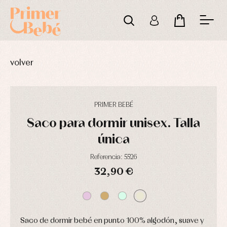
volver
PRIMER BEBÉ
Saco para dormir unisex. Talla
única
Referencia: 5526
32,90 €
DÍAS
HORAS
MIN
SEG
Complementos
Blusas
Arras
de
y
y
bautizo
camisas
fiesta
Saco de dormir bebé en punto 100% algodón, suave y
Conjuntos
Chaquetas
Camisas