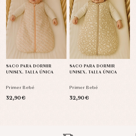
SACO PARA DORMIR
SACO PARA DORMIR
S
UNISEX. TALLA ÚNICA
UNISEX. TALLA ÚNICA
U
Primer Bebé
Primer Bebé
P
32,90 €
32,90 €
3