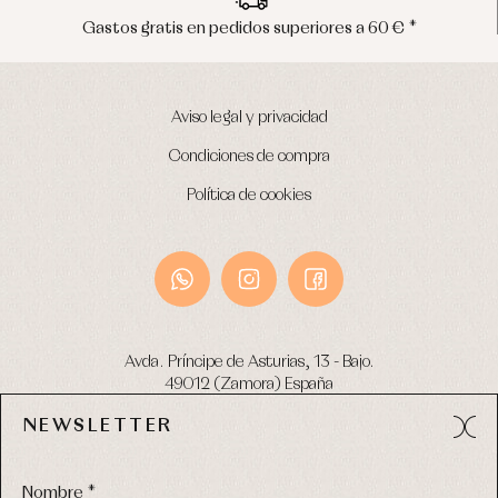
Gastos gratis en pedidos superiores a 60 € *
Aviso legal y privacidad
Condiciones de compra
Política de cookies
Avda. Príncipe de Asturias, 13 - Bajo.
49012 (Zamora) España
NEWSLETTER
Tel:
980 049 683
- M:
600 669 270
email:
info@primerdia.es
Nombre *