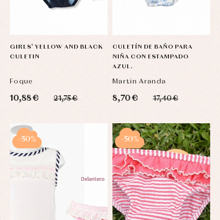
GIRLS' YELLOW AND BLACK
CULETÍN DE BAÑO PARA
CULETIN
NIÑA CON ESTAMPADO
AZUL.
Foque
Martin Aranda
10,88 €
8,70 €
21,75 €
17,40 €
-50%
-50%