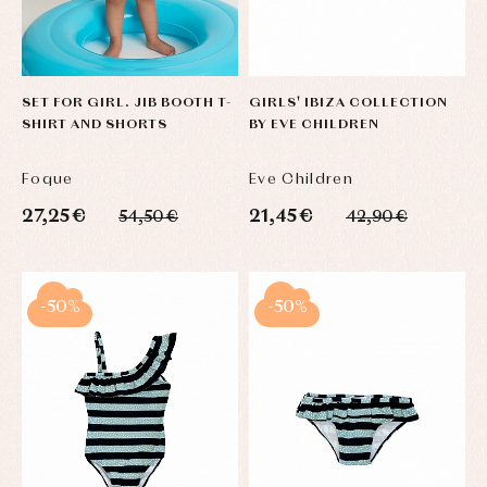
Warm
clothing
SET FOR GIRL. JIB BOOTH T-
GIRLS' IBIZA COLLECTION
SHIRT AND SHORTS
BY EVE CHILDREN
Foque
Eve Children
27,25 €
21,45 €
54,50 €
42,90 €
-50%
-50%