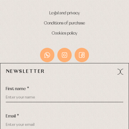
Legal and privacy
Conditions of purchase
Cookies policy
NEWSLETTER
Avda. Príncipe de Asturias, 13 - Bajo.
49012 (Zamora) Spain
First name *
Phone:
980 049 683
- M:
600 669 270
Email:
info@primerdia.es
Email *