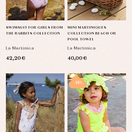
SWIMSUIT FOR GIRLS FROM
MINI MARTINIQUES
THE RABBITS COLLECTION
COLLECTION BEACH OR
POOL TOWEL
La Martinica
La Martinica
42,20 €
40,00 €
Baby
Baby
Arras
rompers
rompers
y
-15%
and
and
fiesta
froggies
froggies
Baby
Baptism
Blouses
rompers
accessories
and
and
shirts
froggies
Baptism
skirts
Complements
Jackets
and
Sets
Dresses
pullovers
Jackets
Sets
and