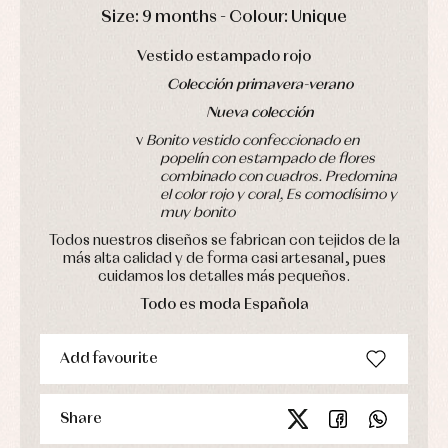
DAYS
HOURS
MIN
SEC
Size: 9 months - Colour: Unique
Sets
Swimwear
Vestido estampado rojo
Underwear
Colección primavera-verano
Warm
clothing
Nueva colección
v
Bonito vestido confeccionado en
popelín con estampado de flores
combinado con cuadros. Predomina
el color rojo y coral, Es comodísimo y
muy bonito
Todos nuestros diseños se fabrican con tejidos de la
más alta calidad y de forma casi artesanal, pues
cuidamos los detalles más pequeños.
Todo es moda Española
Add favourite
Share