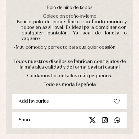
Sets
Polo de niño de topos
Swimwear
Colección otoño-invierno
Underwear
·
Bonito polo de piqué finito con fondo marino y
Warm
topos en azul royal. Es ideal para combinar con
clothing
cualquier pantalón. Ya sea de loneta o
vaquero.
· Muy cómodo y perfecto para cualquier ocasión
Todos nuestros diseños se fabrican con tejidos de
la más alta calidad y de forma casi artesanal
Cuidamos los detalles más pequeños.
Todo es moda Española
Add favourite
Share