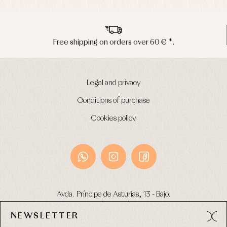
pping on orders over 60 € *.
Peninsu
Legal and privacy
Conditions of purchase
Cookies policy
Avda. Príncipe de Asturias, 13 - Bajo.
49012 (Zamora) Spain
NEWSLETTER
Phone:
980 049 683
- M:
600 669 270