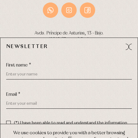
Avda. Príncipe de Asturias, 13 - Bajo.
49012 (Zamora) Spain
NEWSLETTER
Phone:
980 049 683
- M:
600 669 270
Email:
info@primerdia.es
First name *
Email *
(*) I have been able to read and understand the information
about the use of my personal data explained in the
Privacy
COPYRIGHT © 2026 PRIMER BEBÉ.
policy
We use cookies to provide you with a better browsing
ALL RIGHTS RESERVED