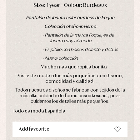
Underwear,
DAYS
HOURS
MIN
SEC
Size: 1 year - Colour: Burdeaux
Dresses
bodysuits,
pyjamas...
Jackets
Pantalón de loneta color burdeos de Foque
and
pullovers
Colección otoño-invierno
Sets
·
Pantalón de la marca Foque, es de
Swimwear
loneta muy cómodo.
Underwear
·
Es pitillo con bolsos delante y detrás
Warm
clothing
·
Nueva colección
Mucho más que ropita bonita
Viste de moda a los más pequeños con diseño,
comodidad y calidad.
Todos nuestros diseños se fabrican con tejidos de la
más alta calidad y de forma casi artesanal, pues
cuidamos los detalles más pequeños.
Todo es moda Española
Add favourite