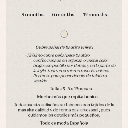
shirts
Underwear,
DAYS
HOURS
MIN
SEC
Dresses
bodysuits,
pyjamas...
3 months
6 months
12 months
Jackets
and
pullovers
Sets
Swimwear
Underwear
Cubre pañal de bautizo unisex
Warm
clothing
·
Finísimo cubre pañal para bautizo
confeccionada en organza o cristal color
beige con puntilla por detrás y en la parte de
la ingle. todo en el mismo tono. Es unisex.
Perfecto para poner debajo de faldón o
vestido
Tallas 3 -6 y 12meses
Mucho más que ropita bonita
Todos nuestros diseños se fabrican con tejidos de la
más alta calidad y de forma casi artesanal, pues
cuidamos los detalles más pequeños.
Todo es moda Española