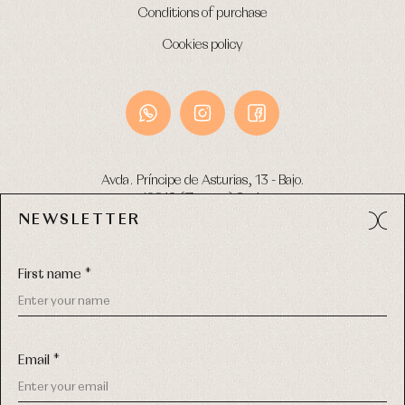
Conditions of purchase
Cookies policy
Avda. Príncipe de Asturias, 13 - Bajo.
49012 (Zamora) Spain
NEWSLETTER
Phone:
980 049 683
- M:
600 669 270
Email:
info@primerdia.es
First name *
Email *