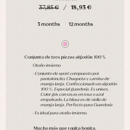
Jackets
and
37,85 €
18,93 €
pullovers
Sets
DAYS
HOURS
MIN
SEC
Swimwear
3 months
12 months
Underwear
Warm
clothing
Conjunto de tres piezas algodón 100 %
Otoño-invierno
·
Conjunto de sport compuesto por
pantaloncito. Chaqueta y camisa de
manga larga. Confeccionado en algodón
100 %. Especial guardería. Es unisex.
Color gris con rayas en rosa o azul
empolvado. La blusa es de viella de
manga larga. Perfecto para Guardería
·
Es ideal para otoño-invierno.
Mucho más que ropita bonita
.