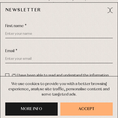
49012 (Zamora) Spain
NEWSLETTER
Phone:
980 049 683
- M:
600 669 270
Email:
info@primerdia.es
First name *
Email *
(*) I have been able to read and understand the information
about the use of my personal data explained in the
Privacy
COPYRIGHT © 2026 PRIMER BEBÉ.
policy
We use cookies to provide you with a better browsing
ALL RIGHTS RESERVED
experience, analyse site traffic, personalise content and
(*) I would like to receive news and personalised commercial
serve targeted ads.
communications from Primer Bebé by email.
WEB DESIGN SGM
MORE INFO
SIGN UP
ACCEPT
PURCHASE