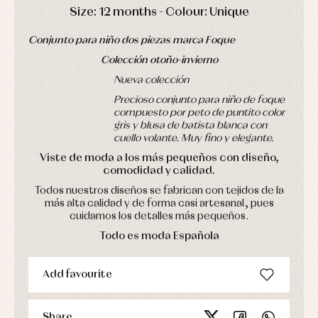
pullovers
DAYS
HOURS
MIN
SEC
Size: 12 months - Colour: Unique
Sets
Swimwear
Conjunto para niño dos piezas marca Foque
Underwear
Colección otoño-invierno
Warm
clothing
Nueva colección
Precioso conjunto para niño de foque
compuesto por peto de puntito color
gris y blusa de batista blanca con
cuello volante. Muy fino y elegante.
Viste de moda a los más pequeños con diseño,
comodidad y calidad.
Todos nuestros diseños se fabrican con tejidos de la
más alta calidad y de forma casi artesanal, pues
cuidamos los detalles más pequeños.
Todo es moda Española
Add favourite
Share