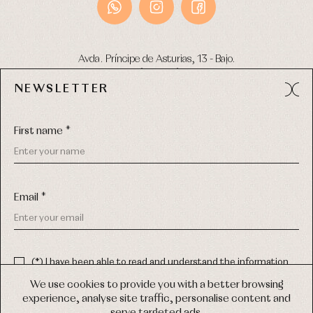
Avda. Príncipe de Asturias, 13 - Bajo.
49012 (Zamora) Spain
NEWSLETTER
Phone:
980 049 683
- M:
600 669 270
Email:
info@primerdia.es
First name *
Email *
(*) I have been able to read and understand the information
about the use of my personal data explained in the
Privacy
COPYRIGHT © 2026 PRIMER BEBÉ.
policy
We use cookies to provide you with a better browsing
ALL RIGHTS RESERVED
experience, analyse site traffic, personalise content and
(*) I would like to receive news and personalised commercial