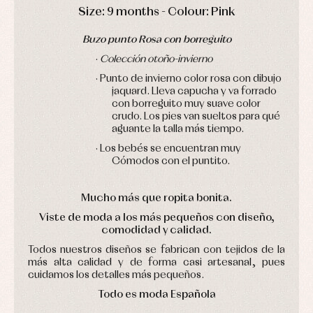
DAYS
HOURS
MIN
SEC
pullovers
Size: 9 months - Colour: Pink
Sets
Buzo punto Rosa con borreguito
Swimwear
Underwear
·
Colección otoño-invierno
Warm
· Punto de invierno color rosa con dibujo
clothing
jaquard. Lleva capucha y va forrado
con borreguito muy suave color
crudo. Los pies van sueltos para qué
aguante la talla más tiempo.
· Los bebés se encuentran muy
Cómodos con el puntito.
Mucho más que ropita bonita
.
Viste de moda a los más pequeños con diseño,
comodidad y calidad.
Todos nuestros diseños se fabrican con tejidos de la
más alta calidad y de forma casi artesanal, pues
cuidamos los detalles más pequeños.
Todo es moda Española