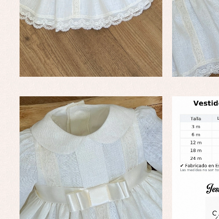
Complementos de bautizo
Bl
Conjuntos
Ch
Faldones de bautizo
C
Peleles y ranitas
Co
Pe
Ro
Ve
Baberos
Blusas, camisas y jerseys
Complementos
Conjuntos
Faldones de bebé
Peleles y ranitas
Ac
Ropa interior, bodys,
Ar
pijamas...
Bl
Ch
Co