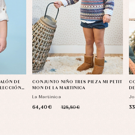
ALÓN DE
CONJUNTO NIÑO TRES PIEZA MI PETIT
C
OLECCIÓN
MON DE LA MARTINICA
DE
La Martinica
Jo
64,40 €
33
128,80 €