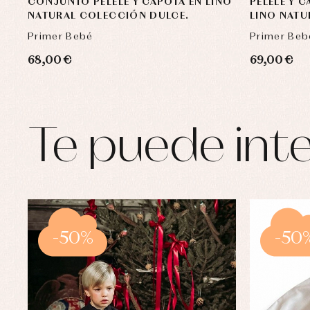
CONJUNTO PELELE Y CAPOTA EN LINO
PELELE Y 
NATURAL COLECCIÓN DULCE.
LINO NATU
Primer Bebé
Primer Beb
68,00 €
69,00 €
Te puede inte
-50%
-50