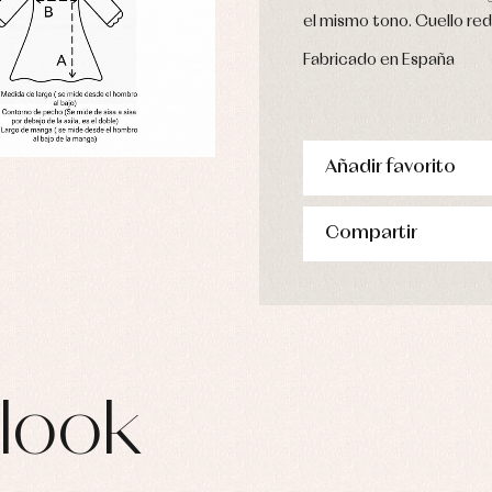
pa de abrigo
el mismo tono. Cuello re
pa de baño
pa interior
Fabricado en España
stidos
Añadir favorito
Compartir
look