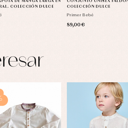
CAPOTA DE MANGA LARGA EN
CONJUNTO UNISEX FALDÓN
RAL. COLECCIÓN DULCE
COLECCIÓN DULCE
é
Primer Bebé
89,00 €
resar
%