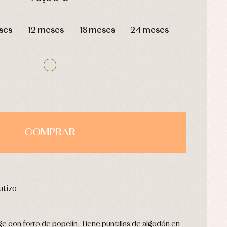
HORAS
MIN
SEG
ses
12 meses
18 meses
24 meses
COMPRAR
utizo
ge con forro de popelín. Tiene puntillas de algodón en