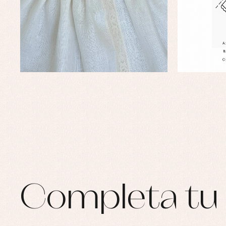
Ro
Ro
Ro
Ve
Completa tu 