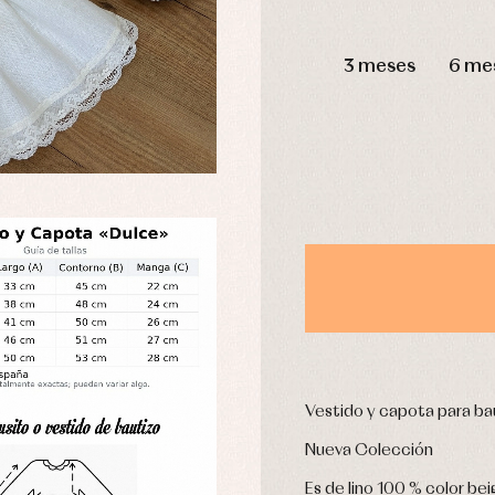
DÍAS
3 meses
6 me
usas y camisas
Arras y fiesta
aquetas y abrigos
Camisas
omplementos
Chaquetas y jerseys
njuntos
Conjuntos
leles y ranitas
Pantalones
pa interior
Peleles y ranitas
stidos
Ropa de abrigo
Ropa de baño
Ropa interior
Calcetines
cesorios
Gorros y capotas
ras y fiesta
Vestido y capota para ba
Leotardos
usas y camisas
Puericultura
Nueva Colección
aquetas y jersey
njuntos
Es de lino 100 % color bei