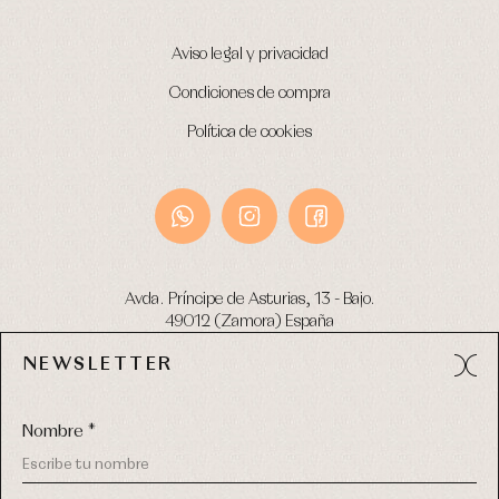
Aviso legal y privacidad
Condiciones de compra
Política de cookies
Avda. Príncipe de Asturias, 13 - Bajo.
49012 (Zamora) España
NEWSLETTER
Tel:
980 049 683
- M:
600 669 270
email:
info@primerdia.es
Nombre *