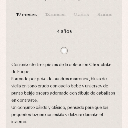
y
capotas
ranitas
camisas
Leotardos
Ropa
DÍAS
HORAS
MIN
SEG
Chaquetas
interior,
Puericultura
12 meses
18 meses
2 años
3 años
y
bodys,
jersey
pijamas...
Conjuntos
4 años
Ropa
de
abrigo
Ropa
de
baño
Ropa
Conjunto de tres piezas de la colección
Chocolate
interior
de Foque.
Vestidos
Formado por peto de cuadros marrones, blusa de
viella en tono crudo con cuello bebé y un jersey de
punto beige oscuro adornado con dibujo de caballitos
en contraste.
Un conjunto cálido y clásico, pensado para que los
pequeños luzcan con estilo y dulzura durante el
invierno.