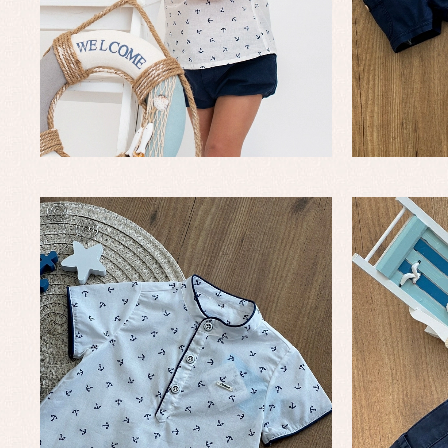
Complementos de bautizo
Bl
Conjuntos
Ch
Faldones de bautizo
C
Peleles y ranitas
Co
Pe
Ro
Ve
Baberos
Blusas, camisas y jerseys
Complementos
Conjuntos
Faldones de bebé
Peleles y ranitas
Ac
Ropa interior, bodys,
Ar
pijamas...
Bl
Ch
Co
Ro
Ro