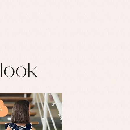
look
%