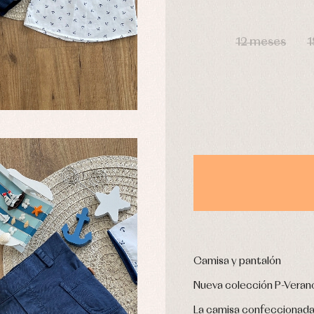
usas y camisas
Arras y fiesta
DÍAS
aquetas y abrigos
Camisas
omplementos
Chaquetas y jerseys
12 meses
1
njuntos
Conjuntos
leles y ranitas
Pantalones
pa interior
Peleles y ranitas
stidos
Ropa de abrigo
Ropa de baño
Ropa interior
Calcetines
cesorios
Gorros y capotas
ras y fiesta
Leotardos
usas y camisas
Puericultura
aquetas y jersey
Camisa y pantalón
njuntos
pa de abrigo
Nueva colección P-Veran
pa de baño
La camisa confeccionada