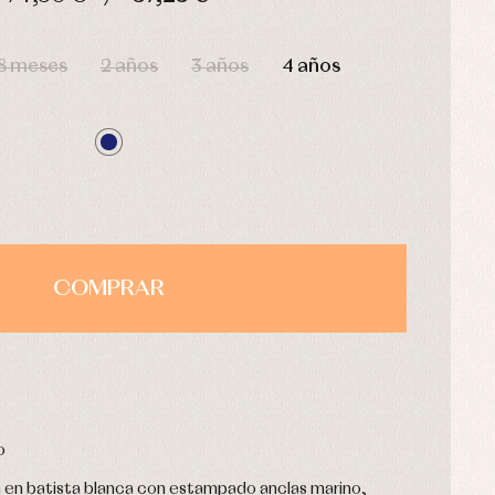
HORAS
MIN
SEG
8 meses
2 años
3 años
4 años
COMPRAR
o
 en batista blanca con estampado anclas marino,