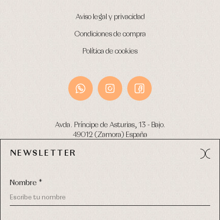
Aviso legal y privacidad
Condiciones de compra
Política de cookies
Avda. Príncipe de Asturias, 13 - Bajo.
49012 (Zamora) España
NEWSLETTER
Tel:
980 049 683
- M:
600 669 270
email:
info@primerdia.es
Nombre *