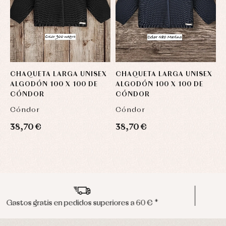
CHAQUETA LARGA UNISEX
CHAQUETA LARGA UNISEX
C
ALGODÓN 100 X 100 DE
ALGODÓN 100 X 100 DE
A
CÓNDOR
CÓNDOR
Cóndor
Cóndor
C
38,70 €
38,70 €
3
Envíos en península en 24/48 horas