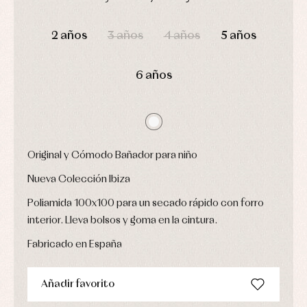
y
Calcetines
bebé
fiesta
Gorros
DÍAS
HORAS
MIN
SEG
Peleles
Blusas
y
y
2 años
3 años
4 años
5 años
y
capotas
ranitas
camisas
Leotardos
Ropa
Chaquetas
interior,
Puericultura
6 años
y
bodys,
jersey
pijamas...
Conjuntos
Ropa
de
abrigo
Ropa
Original y Cómodo Bañador para niño
de
baño
Nueva Colección Ibiza
Ropa
interior
Poliamida 100x100 para un secado rápido con forro
Vestidos
interior. Lleva bolsos y goma en la cintura.
Fabricado en España
Añadir favorito