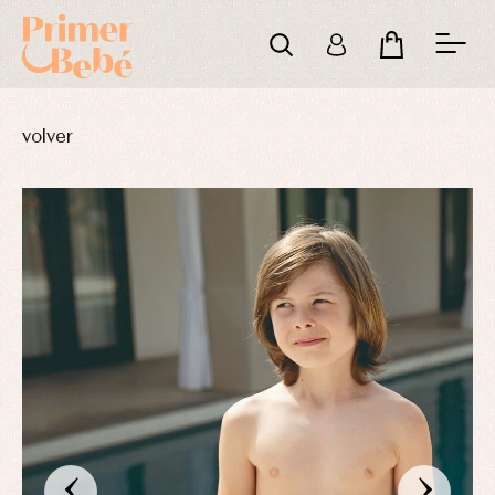
volver
‹
›