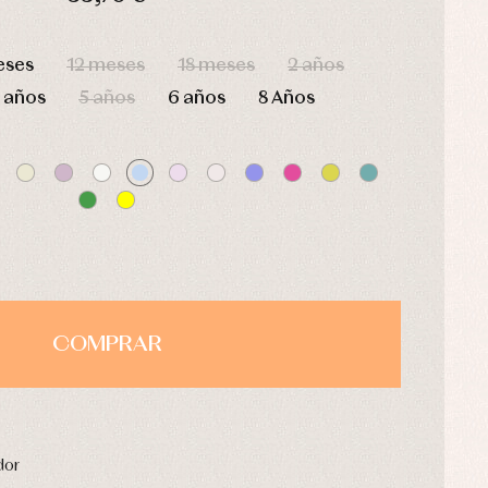
HORAS
MIN
SEG
eses
12 meses
18 meses
2 años
 años
5 años
6 años
8 Años
COMPRAR
dor