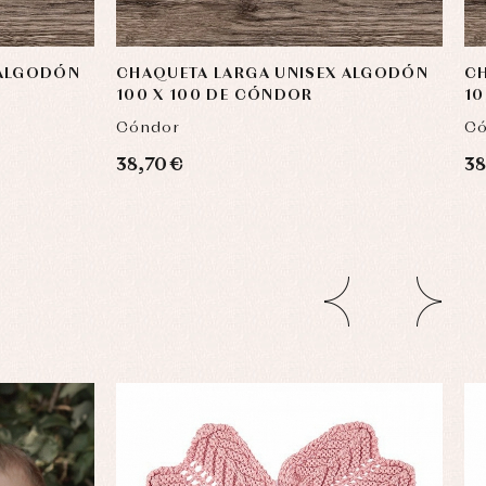
 ALGODÓN
CHAQUETA LARGA UNISEX ALGODÓN
CH
100 X 100 DE CÓNDOR
10
Cóndor
Có
38,70 €
38