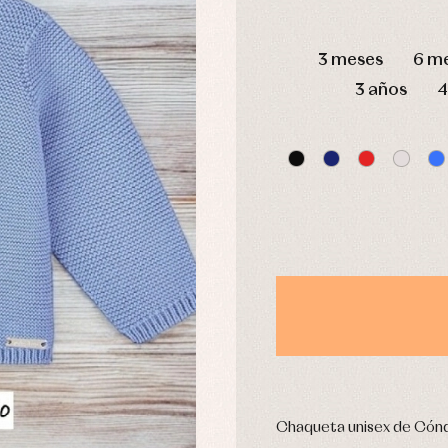
DÍAS
3 meses
6 m
usas y camisas
Arras y fiesta
3 años
4
aquetas y abrigos
Camisas
omplementos
Chaquetas y jerseys
njuntos
Conjuntos
leles y ranitas
Pantalones
pa interior
Peleles y ranitas
stidos
Ropa de abrigo
Ropa de baño
Ropa interior
Calcetines
cesorios
Gorros y capotas
ras y fiesta
Leotardos
usas y camisas
Puericultura
aquetas y jersey
Chaqueta unisex de Cón
njuntos