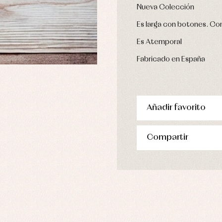
Nueva Colección
pa de abrigo
pa de baño
Es larga con botones. Co
pa interior
Es Atemporal
stidos
Fabricado en España
Añadir favorito
Compartir