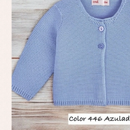
Complementos de bautizo
Bl
Conjuntos
Ch
Faldones de bautizo
C
Peleles y ranitas
Co
Pe
Ro
Ve
Baberos
Blusas, camisas y jerseys
Complementos
Conjuntos
Faldones de bebé
Peleles y ranitas
Ac
Ropa interior, bodys,
Ar
pijamas...
Bl
Ch
Co