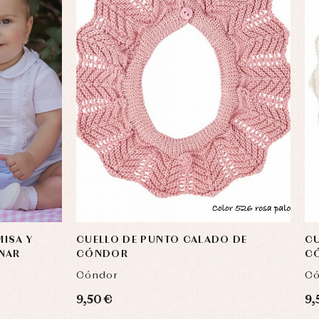
ISA Y
CUELLO DE PUNTO CALADO DE
CU
NAR
CÓNDOR
C
Cóndor
Có
9,50 €
9,