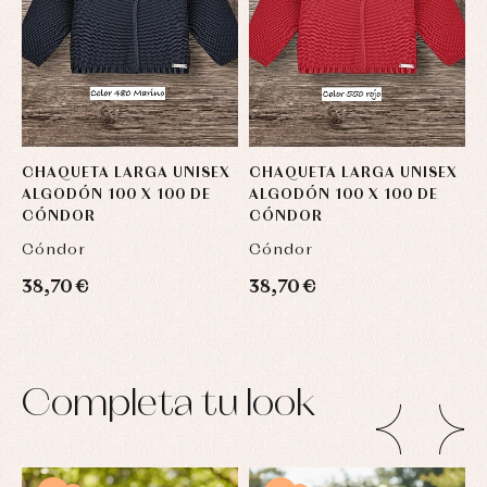
CHAQUETA LARGA UNISEX
CHAQUETA LARGA UNISEX
C
ALGODÓN 100 X 100 DE
ALGODÓN 100 X 100 DE
A
CÓNDOR
CÓNDOR
Cóndor
Cóndor
C
38,70 €
38,70 €
3
Completa tu look