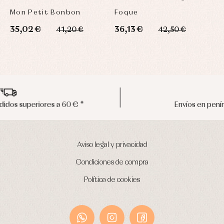
Mon Petit Bonbon
Foque
M
35,02 €
36,13 €
3
41,20 €
42,50 €
Envíos en península en 24/48 horas
Aviso legal y privacidad
Condiciones de compra
Política de cookies