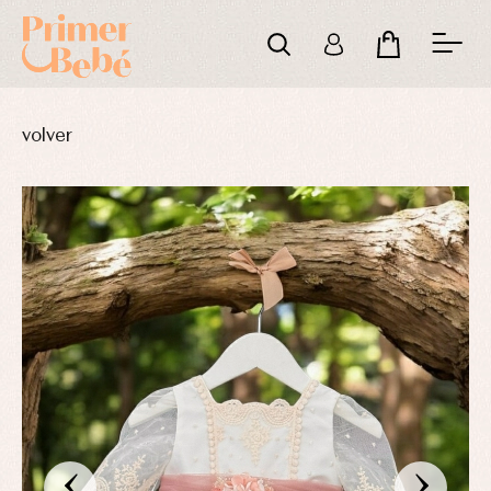
volver
‹
›