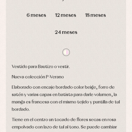
Faldones
Arras
de
DÍAS
HORAS
MIN
SEG
y
Calcetines
bebé
6 meses
12 meses
18 meses
fiesta
Gorros
Peleles
Blusas
y
y
y
capotas
ranitas
camisas
24 meses
Leotardos
Ropa
Chaquetas
interior,
Puericultura
y
bodys,
jersey
pijamas...
Conjuntos
Ropa
de
Vestido para Bautizo o vestir.
abrigo
Ropa
Nueva colección P-Verano
de
baño
Elaborado con encaje bordado color beige, forro de
Ropa
interior
satén y varias capas en batista para darle volumen, la
Vestidos
manga es francesa con el mismo tejido y puntilla de tul
bordado.
Tiene en el centro un tocado de flores secas en rosa
empolvado con lazo de tul al tono. Se puede cambiar