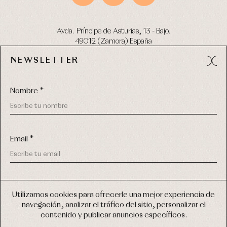
Avda. Príncipe de Asturias, 13 - Bajo.
49012 (Zamora) España
NEWSLETTER
Tel:
980 049 683
- M:
600 669 270
email:
info@primerdia.es
Nombre *
Email *
(*) He podido leer y entiendo la información sobre el uso de
COPYRIGHT © 2026 PRIMER BEBÉ.
mis datos personales explicada en la
Política de privacidad
Utilizamos cookies para ofrecerle una mejor experiencia de
TODOS LOS DERECHOS RESERVADOS
navegación, analizar el tráfico del sitio, personalizar el
(*) Quiero recibir novedades y comunicaciones comerciales
contenido y publicar anuncios específicos.
personalizadas de Primer Bebé a través del email
DISEÑO WEB SGM