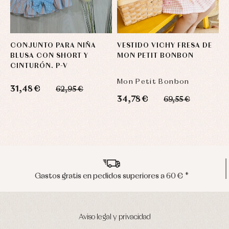
CONJUNTO PARA NIÑA
VESTIDO VICHY FRESA DE
A
BLUSA CON SHORT Y
MON PETIT BONBON
E
CINTURÓN. P-V
Mon Petit Bonbon
M
31,48 €
62,95 €
34,78 €
2
69,55 €
Envíos en península en 24/48 horas
Aviso legal y privacidad