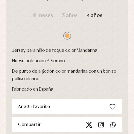
fiesta
Gorros
Peleles
DÍAS
HORAS
MIN
SEG
Blusas
y
y
y
capotas
18 meses
3 años
4 años
ranitas
camisas
Leotardos
Ropa
Chaquetas
interior,
Puericultura
y
bodys,
jersey
pijamas...
Conjuntos
Ropa
Jersey para niño de foque color Mandarina
de
abrigo
Nueva colección P-Verano
Ropa
de
De punto de algodón color mandarina con un bonito
baño
pollito blanco.
Ropa
interior
Fabricado en España
Vestidos
Añadir favorito
Compartir