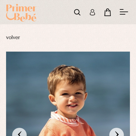
volver
‹
›