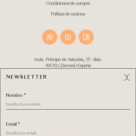
Condiciones de compra
Política de cookies
Avda. Príncipe de Asturias, 13 - Bajo.
49012 (Zamora) España
NEWSLETTER
Tel:
980 049 683
- M:
600 669 270
email:
info@primerdia.es
Nombre *
Email *