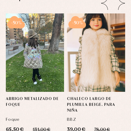
-50%
-50%
ABRIGO METALIZADO DE
CHALECO LARGO DE
A
FOQUE
PLUMILLA BEIGE. PARA
P
NIÑA
B
Foque
BBZ
Y
65,50 €
39,00 €
6
131,00 €
78,00 €