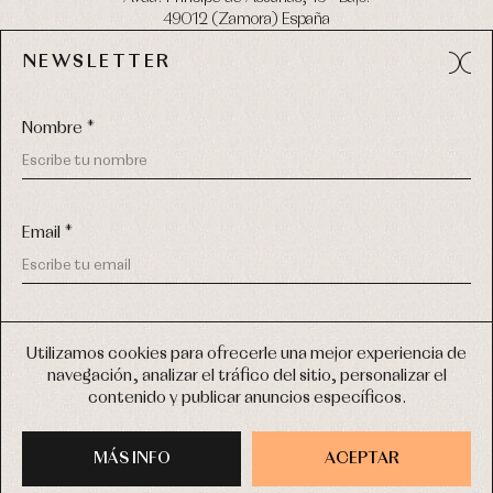
49012 (Zamora) España
NEWSLETTER
Tel:
980 049 683
- M:
600 669 270
email:
info@primerdia.es
Nombre *
Email *
(*) He podido leer y entiendo la información sobre el uso de
COPYRIGHT © 2026 PRIMER BEBÉ.
mis datos personales explicada en la
Política de privacidad
Utilizamos cookies para ofrecerle una mejor experiencia de
TODOS LOS DERECHOS RESERVADOS
navegación, analizar el tráfico del sitio, personalizar el
(*) Quiero recibir novedades y comunicaciones comerciales
contenido y publicar anuncios específicos.
personalizadas de Primer Bebé a través del email
DISEÑO WEB SGM
MÁS INFO
INSCRIBIRME
ACEPTAR
COMPRAR