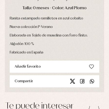
Chaquetas
interior,
Puericultura
y
bodys,
DÍAS
HORAS
MIN
SEG
Talla: 0 meses - Color: Azul Plomo
jersey
pijamas...
Conjuntos
Ranita estampado ramilletes en azul cobalto
Ropa
de
Nueva colección P-Verano
abrigo
Ropa
Elaborada en Tejido de muselina con forro finito.
de
baño
Algodón 100 %
Ropa
interior
Fabricado en España
Vestidos
Añadir favorito
Compartir
Te puede interesar