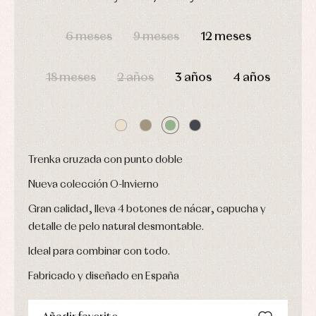
y
Calcetines
bebé
fiesta
DÍAS
HORAS
MIN
SEG
Gorros
Peleles
Blusas
y
y
6 meses
9 meses
12 meses
y
capotas
ranitas
camisas
Leotardos
Ropa
Chaquetas
interior,
Puericultura
18 meses
2 años
3 años
4 años
y
bodys,
jersey
pijamas...
Conjuntos
Ropa
de
abrigo
Ropa
Trenka cruzada con punto doble
de
baño
Nueva colección O-Invierno
Ropa
interior
Gran calidad, lleva 4 botones de nácar, capucha y
Vestidos
detalle de pelo natural desmontable.
Ideal para combinar con todo.
Fabricado y diseñado en España