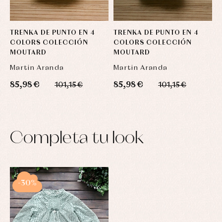
TRENKA DE PUNTO EN 4
TRENKA DE PUNTO EN 4
T
COLORS COLECCIÓN
COLORS COLECCIÓN
C
MOUTARD
MOUTARD
Martin Aranda
Martin Aranda
M
85,98 €
85,98 €
8
101,15 €
101,15 €
Completa tu look
-30%