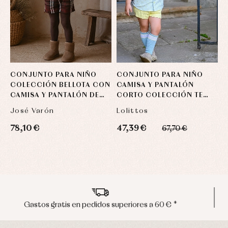
CONJUNTO PARA NIÑO
CONJUNTO PARA NIÑO
C
COLECCIÓN BELLOTA CON
CAMISA Y PANTALÓN
C
CAMISA Y PANTALÓN DE
CORTO COLECCIÓN TE
CUADROS
QUIERO
José Varón
Lolittos
78,10 €
47,39 €
3
67,70 €
Envíos en península en 24/48 horas