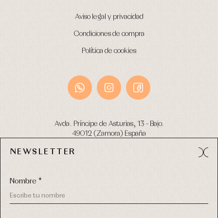
Aviso legal y privacidad
Condiciones de compra
Política de cookies
Avda. Príncipe de Asturias, 13 - Bajo.
49012 (Zamora) España
NEWSLETTER
Tel:
980 049 683
- M:
600 669 270
email:
info@primerdia.es
Nombre *