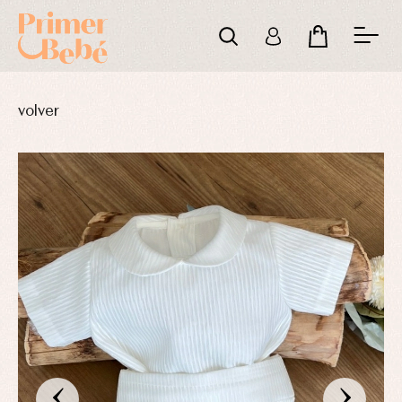
volver
‹
›