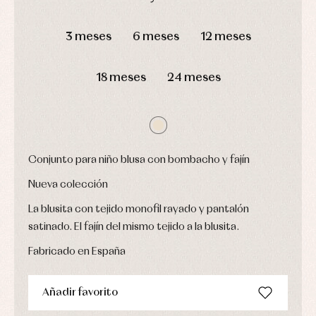
y
Calcetines
bebé
fiesta
Gorros
DÍAS
HORAS
MIN
SEG
Peleles
Blusas
y
y
3 meses
6 meses
12 meses
y
capotas
ranitas
camisas
Leotardos
Ropa
Chaquetas
interior,
Puericultura
18 meses
24 meses
y
bodys,
jersey
pijamas...
Conjuntos
Ropa
de
abrigo
Ropa
Conjunto para niño blusa con bombacho y fajín
de
baño
Nueva colección
Ropa
interior
La blusita con tejido monofil rayado y pantalón
Vestidos
satinado. El fajín del mismo tejido a la blusita.
Fabricado en España
Añadir favorito