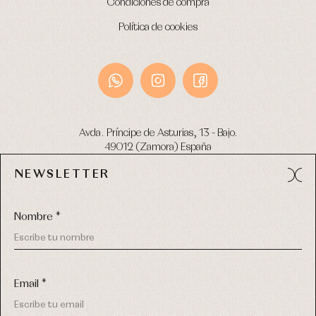
Condiciones de compra
Política de cookies
Avda. Príncipe de Asturias, 13 - Bajo.
49012 (Zamora) España
NEWSLETTER
Tel:
980 049 683
- M:
600 669 270
email:
info@primerdia.es
Nombre *
Email *