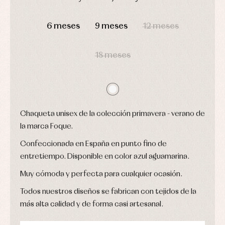
camisas
Leotardos
Ropa
DÍAS
HORAS
MIN
SEG
Chaquetas
interior,
Puericultura
y
bodys,
6 meses
9 meses
12 meses
jersey
pijamas...
Conjuntos
Ropa
18 meses
de
abrigo
Ropa
de
baño
Ropa
interior
Chaqueta unisex de la colección primavera - verano de
Vestidos
la marca Foque.
Confeccionada en España en punto fino de
entretiempo. Disponible en color azul aguamarina.
Muy cómoda y perfecta para cualquier ocasión.
Todos nuestros diseños se fabrican con tejidos de la
más alta calidad y de forma casi artesanal.