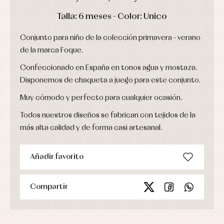
Chaquetas
interior,
Puericultura
y
DÍAS
HORAS
MIN
SEG
bodys,
Talla: 6 meses - Color: Unico
jersey
pijamas...
Conjuntos
Conjunto para niño de la colección primavera - verano
Ropa
de la marca Foque.
de
abrigo
Confeccionado en España en tonos agua y mostaza.
Ropa
de
Disponemos de chaqueta a juego para este conjunto.
baño
Ropa
Muy cómodo y perfecto para cualquier ocasión.
interior
Vestidos
Todos nuestros diseños se fabrican con tejidos de la
más alta calidad y de forma casi artesanal.
Añadir favorito
Compartir