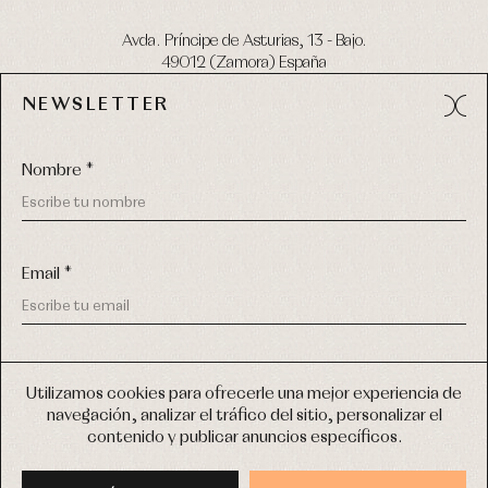
Avda. Príncipe de Asturias, 13 - Bajo.
49012 (Zamora) España
NEWSLETTER
Tel:
980 049 683
- M:
600 669 270
email:
info@primerdia.es
Nombre *
Email *
(*) He podido leer y entiendo la información sobre el uso de
COPYRIGHT © 2026 PRIMER BEBÉ.
mis datos personales explicada en la
Política de privacidad
Utilizamos cookies para ofrecerle una mejor experiencia de
TODOS LOS DERECHOS RESERVADOS
navegación, analizar el tráfico del sitio, personalizar el
(*) Quiero recibir novedades y comunicaciones comerciales
contenido y publicar anuncios específicos.
personalizadas de Primer Bebé a través del email
DISEÑO WEB SGM