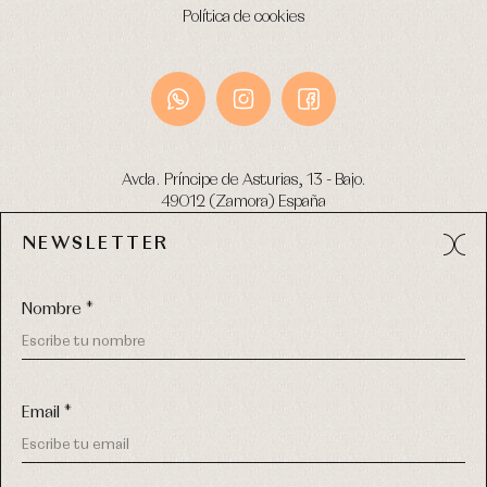
Política de cookies
Avda. Príncipe de Asturias, 13 - Bajo.
49012 (Zamora) España
NEWSLETTER
Tel:
980 049 683
- M:
600 669 270
email:
info@primerdia.es
Nombre *
Email *