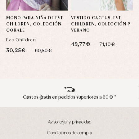
MONO PARA NIÑA DE EVE
VESTIDO CACTUS. EVE
V
CHILDREN, COLECCIÓN
CHILDREN, COLECCIÓN P-
O
CORALE
VERANO
Eve Children
M
49,77 €
71,10 €
30,25 €
4
60,50 €
Envíos en península en 24/48 horas
Aviso legal y privacidad
Condiciones de compra