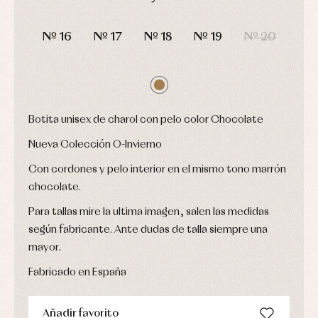
camisas
Leotardos
Ropa
Chaquetas
DÍAS
HORAS
MIN
SEG
interior,
Puericultura
y
bodys,
Nº 16
Nº 17
Nº 18
Nº 19
Nº 20
jersey
pijamas...
Conjuntos
Ropa
de
abrigo
Ropa
Botita unisex de charol con pelo color Chocolate
de
baño
Nueva Colección O-Invierno
Ropa
interior
Con cordones y pelo interior en el mismo tono marrón
Vestidos
chocolate.
Para tallas mire la ultima imagen, salen las medidas
según fabricante. Ante dudas de talla siempre una
mayor.
Fabricado en España
Añadir favorito