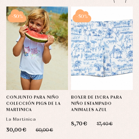
-50%
-50%
CONJUNTO PARA NIÑO
BOXER DE LYCRA PARA
B
COLECCIÓN PIGS DE LA
NIÑO ESTAMPADO
C
MARTINICA
ANIMALES AZUL
C
La Martinica
E
8,70 €
17,40 €
30,00 €
2
60,00 €