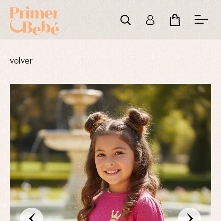
volver
‹
›