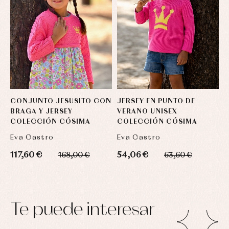
CONJUNTO JESUSITO CON
JERSEY EN PUNTO DE
C
BRAGA Y JERSEY
VERANO UNISEX
B
COLECCIÓN CÓSIMA
COLECCIÓN CÓSIMA
Eva Castro
Eva Castro
E
117,60 €
54,06 €
4
168,00 €
63,60 €
Te puede interesar