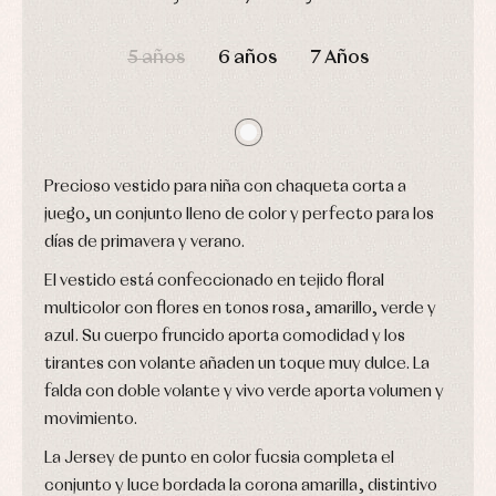
Arras
de
y
Calcetines
bebé
DÍAS
HORAS
MIN
SEG
fiesta
Gorros
5 años
6 años
7 Años
Peleles
Blusas
y
y
y
capotas
ranitas
camisas
Leotardos
Ropa
Chaquetas
interior,
Puericultura
y
bodys,
jersey
pijamas...
Conjuntos
Precioso vestido para niña con chaqueta corta a
Ropa
juego, un conjunto lleno de color y perfecto para los
de
días de primavera y verano.
abrigo
Ropa
El vestido está confeccionado en tejido floral
de
baño
multicolor con flores en tonos rosa, amarillo, verde y
Ropa
azul. Su cuerpo fruncido aporta comodidad y los
interior
tirantes con volante añaden un toque muy dulce. La
Vestidos
falda con doble volante y vivo verde aporta volumen y
movimiento.
La Jersey de punto en color fucsia completa el
conjunto y luce bordada la corona amarilla, distintivo