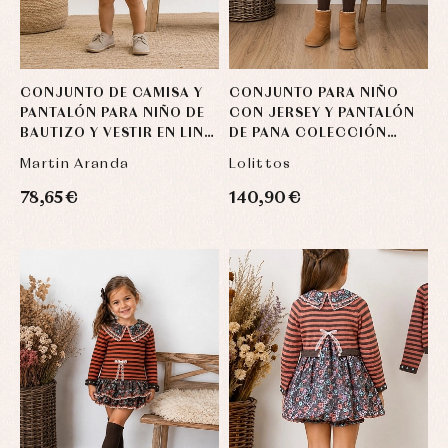
CONJUNTO DE CAMISA Y
CONJUNTO PARA NIÑO
PANTALÓN PARA NIÑO DE
CON JERSEY Y PANTALÓN
BAUTIZO Y VESTIR EN LINO
DE PANA COLECCIÓN
BEIGE Y ARENA
NECTARINA DE LOLITTOS
Martin Aranda
Lolittos
78,65 €
140,90 €
Complementos
Blusas
Arras