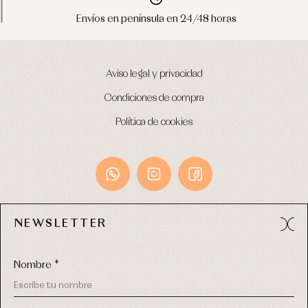
Envíos en península en 24/48 horas
Aviso legal y privacidad
Condiciones de compra
Política de cookies
NEWSLETTER
Avda. Príncipe de Asturias, 13 - Bajo.
49012 (Zamora) España
Nombre *
Tel:
980 049 683
- M:
600 669 270
email:
info@primerdia.es