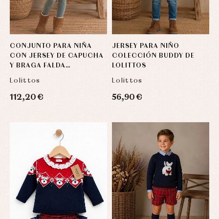
y
capotas
ranitas
camisas
Leotardos
Ropa
Chaquetas
interior,
Puericultura
y
bodys,
jersey
pijamas...
Conjuntos
CONJUNTO PARA NIÑA
JERSEY PARA NIÑO
Ropa
CON JERSEY DE CAPUCHA
COLECCIÓN BUDDY DE
de
Y BRAGA FALDA
LOLITTOS
abrigo
COLECCIÓN BUDDY DE
Lolittos
Lolittos
Ropa
LOLITTOS
de
baño
112,20 €
56,90 €
Ropa
interior
Vestidos