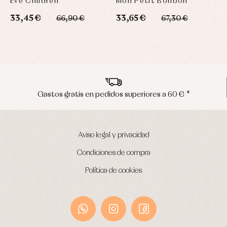
Eve Children
Mon Petit Bonbon
2
33,45 €
33,65 €
66,90 €
67,30 €
Gastos gratis en pedidos superiores a 60 € *
Aviso legal y privacidad
Condiciones de compra
Política de cookies