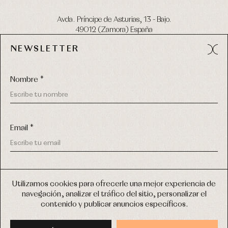
Avda. Príncipe de Asturias, 13 - Bajo.
49012 (Zamora) España
NEWSLETTER
Tel:
980 049 683
- M:
600 669 270
email:
info@primerdia.es
Nombre *
Email *
(*) He podido leer y entiendo la información sobre el uso de
COPYRIGHT © 2026 PRIMER BEBÉ.
mis datos personales explicada en la
Política de privacidad
Utilizamos cookies para ofrecerle una mejor experiencia de
TODOS LOS DERECHOS RESERVADOS
navegación, analizar el tráfico del sitio, personalizar el
(*) Quiero recibir novedades y comunicaciones comerciales
contenido y publicar anuncios específicos.
personalizadas de Primer Bebé a través del email
DISEÑO WEB SGM