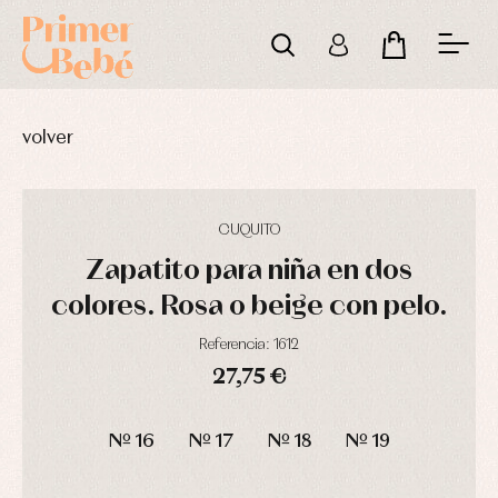
volver
CUQUITO
Zapatito para niña en dos
colores. Rosa o beige con pelo.
Referencia: 1612
27,75 €
Complementos
Blusas
Arras
de
y
y
DÍAS
HORAS
MIN
SEG
bautizo
camisas
fiesta
Nº 16
Nº 17
Nº 18
Nº 19
Conjuntos
Chaquetas
Camisas
y
Faldones
Chaquetas
abrigos
de
y