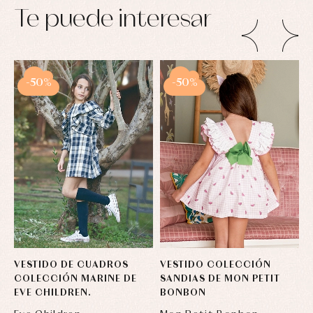
Conjuntos
Te puede interesar
Ropa
de
abrigo
Ropa
de
baño
-50%
-50%
Ropa
interior
Vestidos
VESTIDO DE CUADROS
VESTIDO COLECCIÓN
V
COLECCIÓN MARINE DE
SANDIAS DE MON PETIT
C
EVE CHILDREN.
BONBON