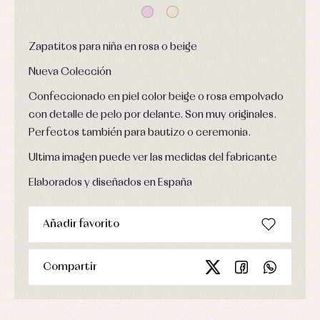
bautizo
Complementos
jerseys
Peleles
Conjuntos
Conjuntos
y
Peleles
Pantalones
ranitas
Zapatitos para niña en rosa o beige
y
Peleles
ranitas
y
Nueva Colección
Ropa
ranitas
interior
Ropa
Confeccionado en piel color beige o rosa empolvado
Vestidos
de
Baberos
abrigo
con detalle de pelo por delante. Son muy originales.
Blusas,
Ropa
Perfectos también para bautizo o ceremonia.
camisas
de
y
baño
jerseys
Ultima imagen puede ver las medidas del fabricante
Ropa
Complementos
interior
Elaborados y diseñados en España
Conjuntos
Accesorios
Faldones
Arras
de
y
Calcetines
Añadir favorito
bebé
fiesta
Gorros
Peleles
Blusas
y
y
y
capotas
ranitas
Compartir
camisas
Leotardos
Ropa
Chaquetas
interior,
Puericultura
y
bodys,
jersey
pijamas...