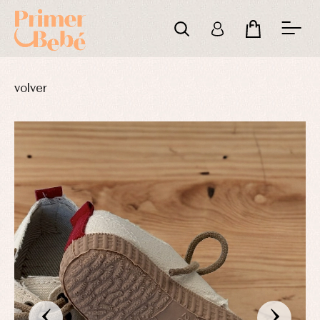
volver
‹
›