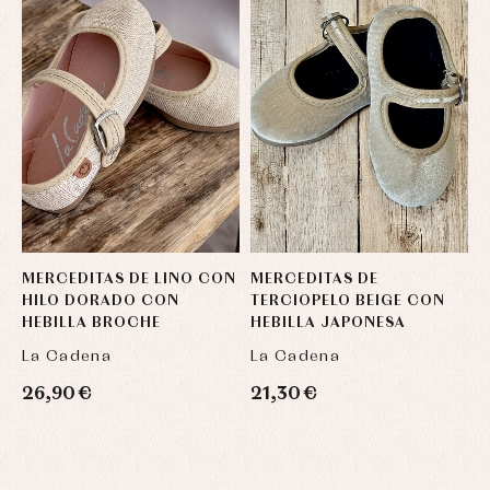
MERCEDITAS DE LINO CON
MERCEDITAS DE
P
HILO DORADO CON
TERCIOPELO BEIGE CON
L
HEBILLA BROCHE
HEBILLA JAPONESA
La Cadena
La Cadena
L
26,90 €
21,30 €
2