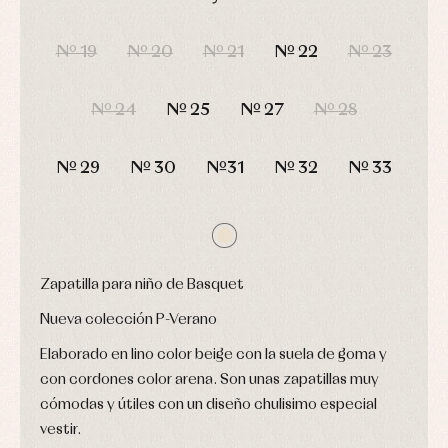
Arras
de
y
Calcetines
bebé
DÍAS
HORAS
MIN
SEG
fiesta
Gorros
Peleles
Nº 19
Nº 20
Nº 21
Nº 22
Nº 23
Blusas
y
y
y
capotas
ranitas
camisas
Leotardos
Ropa
Chaquetas
Nº 24
Nº 25
Nº 27
Nº 28
interior,
Puericultura
y
bodys,
jersey
pijamas...
Conjuntos
Nº 29
Nº 30
Nº31
Nº 32
Nº 33
Ropa
de
abrigo
Ropa
de
baño
Zapatilla para niño de Basquet
Ropa
interior
Nueva colección P-Verano
Vestidos
Elaborado en lino color beige con la suela de goma y
con cordones color arena. Son unas zapatillas muy
cómodas y útiles con un diseño chulisimo especial
vestir.