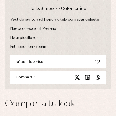
interior,
Puericultura
y
bodys,
DÍAS
HORAS
MIN
SEG
jersey
Talla: 3 meses - Color: Unico
pijamas...
Conjuntos
Vestido punto azul Francia y tela con rayas celeste
Ropa
de
abrigo
Nueva colección P-Verano
Ropa
de
Lleva piquillo rojo.
baño
Fabricado en España
Ropa
interior
Vestidos
Añadir favorito
Compartir
Completa tu look