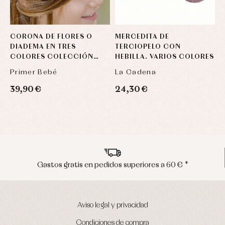
CORONA DE FLORES O
MERCEDITA DE
C
DIADEMA EN TRES
TERCIOPELO CON
C
COLORES COLECCIÓN
HEBILLA. VARIOS COLORES
C
NINFA
Primer Bebé
La Cadena
P
39,90 €
24,30 €
7
Envíos en península en 24/48 horas
Aviso legal y privacidad
Condiciones de compra