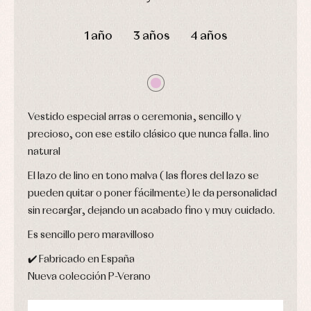
camisas
Leotardos
Ropa
DÍAS
HORAS
MIN
SEG
Chaquetas
interior,
Puericultura
y
bodys,
1 año
3 años
4 años
jersey
pijamas...
Conjuntos
Ropa
de
abrigo
Ropa
Vestido especial arras o ceremonia, sencillo y
de
baño
precioso, con ese estilo clásico que nunca falla. lino
Ropa
natural
interior
Vestidos
El lazo de lino en tono malva ( las flores del lazo se
pueden quitar o poner fácilmente) le da personalidad
sin recargar, dejando un acabado fino y muy cuidado.
Es sencillo pero maravilloso
✔️ Fabricado en España
Nueva colección P-Verano