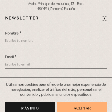
Avda. Príncipe de Asturias, 13 - Bajo.
49012 (Zamora) España
NEWSLETTER
Tel:
980 049 683
- M:
600 669 270
email:
info@primerdia.es
Nombre *
Email *
(*) He podido leer y entiendo la información sobre el uso de
COPYRIGHT © 2026 PRIMER BEBÉ.
mis datos personales explicada en la
Política de privacidad
Utilizamos cookies para ofrecerle una mejor experiencia de
TODOS LOS DERECHOS RESERVADOS
navegación, analizar el tráfico del sitio, personalizar el
(*) Quiero recibir novedades y comunicaciones comerciales
contenido y publicar anuncios específicos.
personalizadas de Primer Bebé a través del email
DISEÑO WEB SGM
MÁS INFO
INSCRIBIRME
ACEPTAR