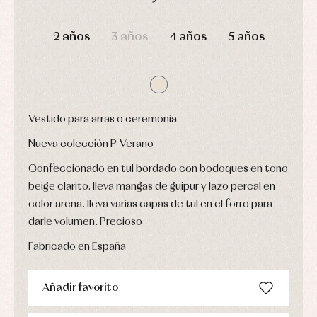
Conjuntos
Ropa
DÍAS
HORAS
MIN
SEG
de
2 años
3 años
4 años
5 años
abrigo
Ropa
de
baño
Ropa
interior
Vestido para arras o ceremonia
Vestidos
Nueva colección P-Verano
Confeccionado en tul bordado con bodoques en tono
beige clarito. lleva mangas de guipur y lazo percal en
color arena. lleva varias capas de tul en el forro para
darle volumen. Precioso
Fabricado en España
Añadir favorito