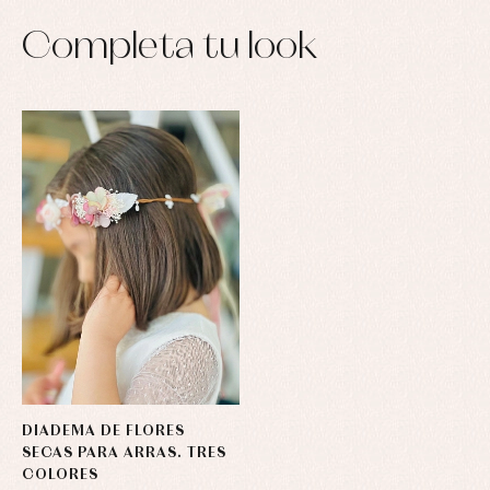
Conjuntos
Ropa
Completa tu look
de
abrigo
Ropa
de
baño
Ropa
interior
Vestidos
DIADEMA DE FLORES
SECAS PARA ARRAS. TRES
COLORES