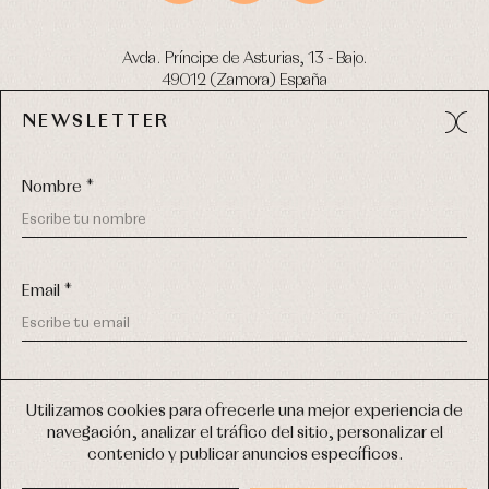
Avda. Príncipe de Asturias, 13 - Bajo.
49012 (Zamora) España
NEWSLETTER
Tel:
980 049 683
- M:
600 669 270
email:
info@primerdia.es
Nombre *
Email *
(*) He podido leer y entiendo la información sobre el uso de
COPYRIGHT © 2026 PRIMER BEBÉ.
mis datos personales explicada en la
Política de privacidad
Utilizamos cookies para ofrecerle una mejor experiencia de
TODOS LOS DERECHOS RESERVADOS
navegación, analizar el tráfico del sitio, personalizar el
(*) Quiero recibir novedades y comunicaciones comerciales
contenido y publicar anuncios específicos.
personalizadas de Primer Bebé a través del email
DISEÑO WEB SGM