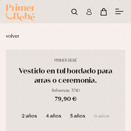
volver
PRIMER BEBÉ
Vestido en tul bordado para
arras o ceremonia.
Referencia: 3740
79,90 €
Complementos
Blusas
Arras
de
y
y
DÍAS
HORAS
MIN
SEG
bautizo
camisas
fiesta
2 años
4 años
5 años
6 años
Conjuntos
Chaquetas
Camisas
y
Faldones
Chaquetas
abrigos
de
y