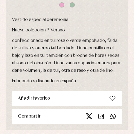
bautizo
Complementos
jerseys
Peleles
Conjuntos
Conjuntos
y
Peleles
Pantalones
ranitas
Vestido especial ceremonia
y
Peleles
ranitas
y
Nueva colección P-Verano
Ropa
ranitas
interior
Ropa
confeccionado en tul rosa o verde empolvado, falda
Vestidos
de
Baberos
de tul liso y cuerpo tul bordado. Tiene puntilla en el
abrigo
Blusas,
Ropa
bajo y lazo en tul también con broche de flores secas
camisas
de
y
al tono del cinturón. Tiene varias capas interiores para
baño
jerseys
darle volumen, la de tul, otra de raso y otra de lino.
Ropa
Complementos
interior
Conjuntos
Fabricado y diseñado en España
Accesorios
Faldones
Arras
de
y
Calcetines
bebé
Añadir favorito
fiesta
Gorros
Peleles
Blusas
y
y
y
capotas
ranitas
camisas
Compartir
Leotardos
Ropa
Chaquetas
interior,
Puericultura
y
bodys,
jersey
pijamas...