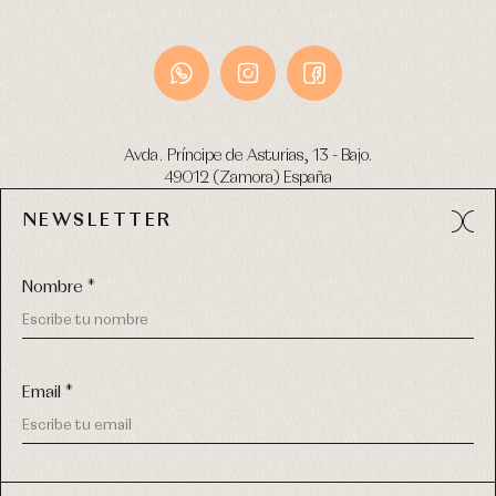
Avda. Príncipe de Asturias, 13 - Bajo.
49012 (Zamora) España
NEWSLETTER
Tel:
980 049 683
- M:
600 669 270
email:
info@primerdia.es
Nombre *
Email *
(*) He podido leer y entiendo la información sobre el uso de