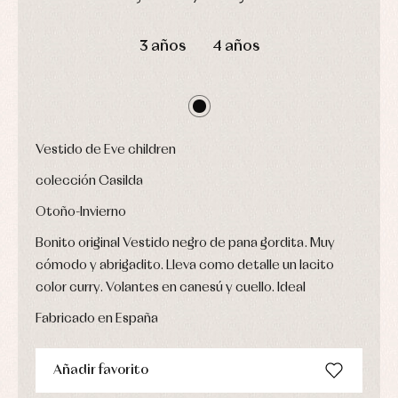
Leotardos
Ropa
Chaquetas
interior,
DÍAS
HORAS
MIN
SEG
Puericultura
y
bodys,
3 años
4 años
jersey
pijamas...
Conjuntos
Ropa
de
abrigo
Ropa
de
Vestido de Eve children
baño
colección Casilda
Ropa
interior
Otoño-Invierno
Vestidos
Bonito original Vestido negro de pana gordita. Muy
cómodo y abrigadito. Lleva como detalle un lacito
color curry. Volantes en canesú y cuello. Ideal
Fabricado en España
Añadir favorito