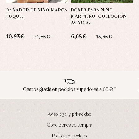
BAÑADOR DE NIÑO MARCA
BOXER PARA NIÑO
C
FOQUE.
MARINERO. COLECCIÓN
N
ACACIA.
C
F
10,93 €
6,68 €
21,85 €
13,35 €
2
Envíos en península en 24/48 horas
Aviso legal y privacidad
Condiciones de compra
Política de cookies