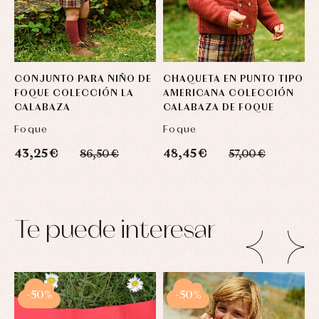
CONJUNTO PARA NIÑO DE
CHAQUETA EN PUNTO TIPO
M
FOQUE COLECCIÓN LA
AMERICANA COLECCIÓN
P
CALABAZA
CALABAZA DE FOQUE
C
Foque
Foque
L
43,25 €
48,45 €
2
86,50 €
57,00 €
Te puede interesar
-50%
-50%