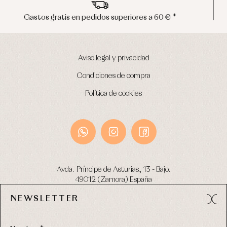
Envíos en península en 24/48 horas
Aviso legal y privacidad
Condiciones de compra
Política de cookies
Avda. Príncipe de Asturias, 13 - Bajo.
49012 (Zamora) España
NEWSLETTER
Tel:
980 049 683
- M:
600 669 270
email:
info@primerdia.es