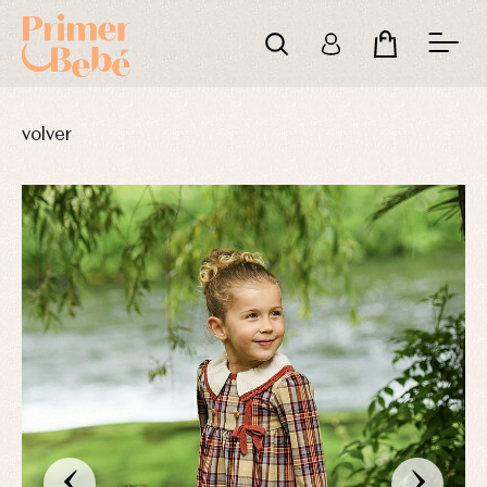
volver
‹
›