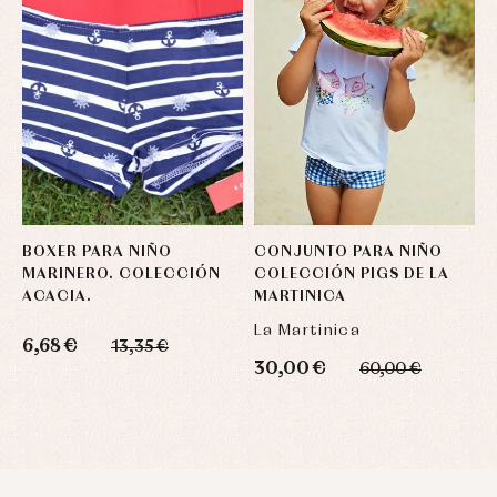
BOXER PARA NIÑO
CONJUNTO PARA NIÑO
C
MARINERO. COLECCIÓN
COLECCIÓN PIGS DE LA
N
ACACIA.
MARTINICA
C
La Martinica
F
6,68 €
13,35 €
30,00 €
2
60,00 €