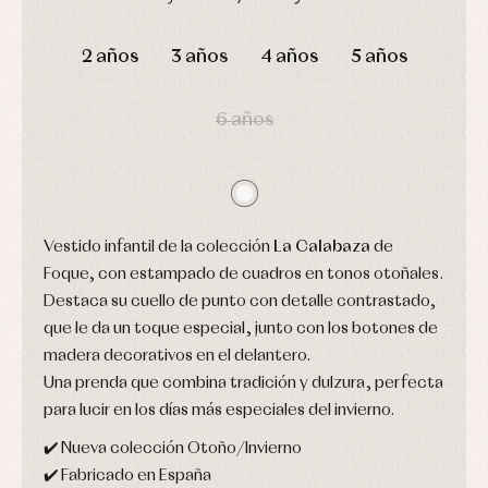
de
y
Calcetines
bebé
DÍAS
HORAS
MIN
SEG
fiesta
Gorros
Peleles
2 años
3 años
4 años
5 años
Blusas
y
y
y
capotas
ranitas
camisas
Leotardos
Ropa
Chaquetas
interior,
6 años
Puericultura
y
bodys,
jersey
pijamas...
Conjuntos
Ropa
de
abrigo
Vestido infantil de la colección
La Calabaza
de
Ropa
de
Foque, con estampado de cuadros en tonos otoñales.
baño
Destaca su cuello de punto con detalle contrastado,
Ropa
interior
que le da un toque especial, junto con los botones de
Vestidos
madera decorativos en el delantero.
Una prenda que combina tradición y dulzura, perfecta
para lucir en los días más especiales del invierno.
✔️ Nueva colección Otoño/Invierno
✔️ Fabricado en España