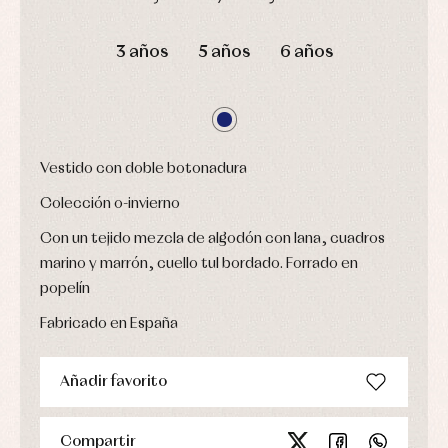
bebé
fiesta
Gorros
Peleles
DÍAS
HORAS
MIN
SEG
Blusas
y
y
3 años
5 años
6 años
y
capotas
ranitas
camisas
Leotardos
Ropa
Chaquetas
interior,
Puericultura
y
bodys,
jersey
pijamas...
Conjuntos
Ropa
Vestido con doble botonadura
de
abrigo
Colección o-invierno
Ropa
de
Con un tejido mezcla de algodón con lana, cuadros
baño
marino y marrón, cuello tul bordado. Forrado en
Ropa
interior
popelín
Vestidos
Fabricado en España
Añadir favorito
Compartir