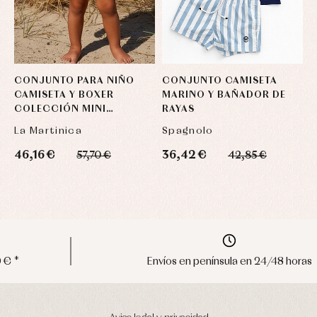
CONJUNTO PARA NIÑO
CONJUNTO CAMISETA
C
CAMISETA Y BOXER
MARINO Y BAÑADOR DE
C
COLECCIÓN MINI
RAYAS
M
MARTINICAS
La Martinica
Spagnolo
L
46,16 €
36,42 €
2
57,70 €
42,85 €
Envíos en península en 24/48 horas