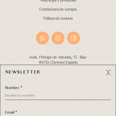
Aviso legal y privacidad
Condiciones de compra
Política de cookies
Avda. Príncipe de Asturias, 13 - Bajo.
49012 (Zamora) España
NEWSLETTER
Tel:
980 049 683
- M:
600 669 270
email:
info@primerdia.es
Nombre *
Email *