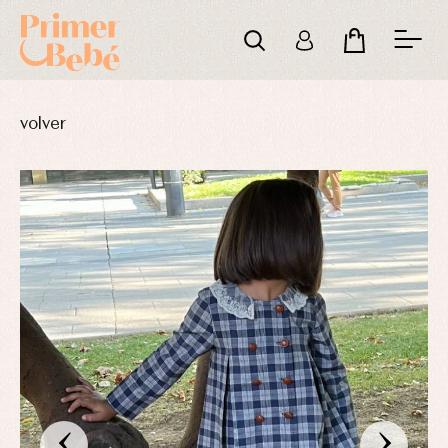
volver
‹
›