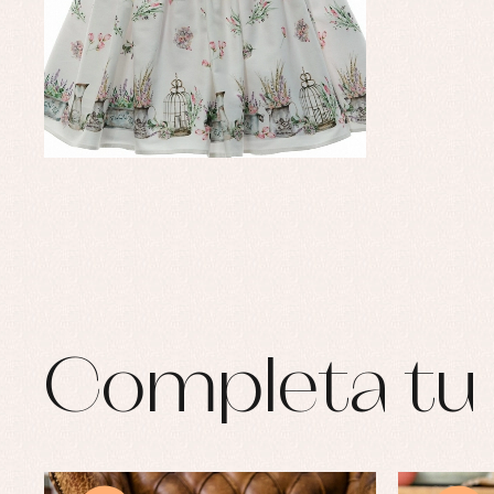
Ro
Ro
Ro
Ve
Completa tu 