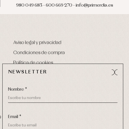
980 049 683 - 600 669 270 - info@primerdia.es
Aviso legal y privacidad
Condiciones de compra
Política de cookies
NEWSLETTER
Nombre *
Email *
9 270
-
email:
info@primerdia.es