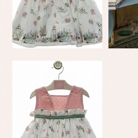
Complementos de bautizo
Bl
Conjuntos
Ch
Faldones de bautizo
C
Peleles y ranitas
Co
Pe
Ro
Ve
Baberos
Blusas, camisas y jerseys
Complementos
Conjuntos
Faldones de bebé
Peleles y ranitas
Ac
Ropa interior, bodys,
Ar
pijamas...
Bl
Ch
Co