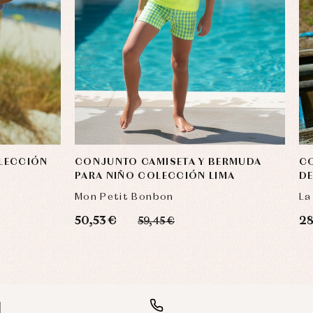
LECCIÓN
CONJUNTO CAMISETA Y BERMUDA
CO
PARA NIÑO COLECCIÓN LIMA
DE
Mon Petit Bonbon
La
50,53 €
28
59,45 €