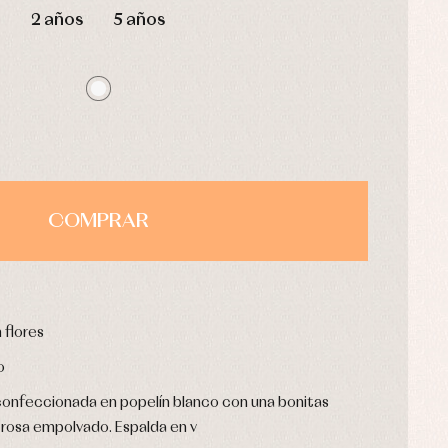
2 años
5 años
COMPRAR
 flores
o
 confeccionada en popelín blanco con una bonitas
 rosa empolvado. Espalda en v