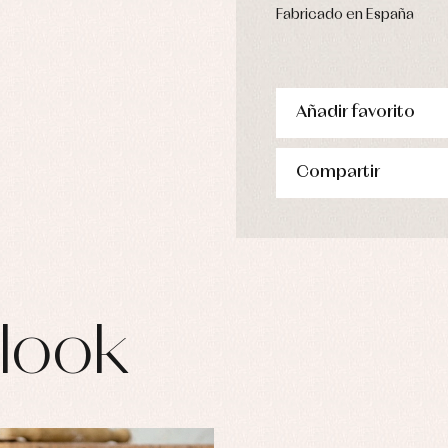
pa de abrigo
Fabricado en España
pa de baño
pa interior
stidos
Añadir favorito
Compartir
look