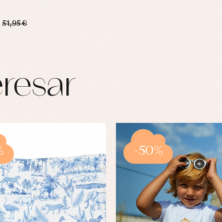
51,95 €
resar
%
-50%