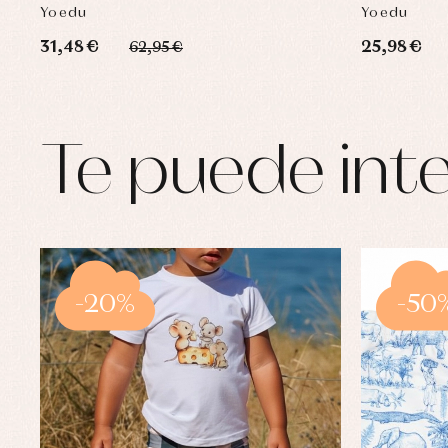
Yoedu
Yoedu
31,48 €
25,98 €
62,95 €
Te puede inte
-20%
-50