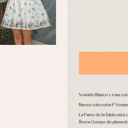
usas y camisas
Arras y fiesta
aquetas y abrigos
Camisas
omplementos
Chaquetas y jerseys
njuntos
Conjuntos
leles y ranitas
Pantalones
pa interior
Peleles y ranitas
stidos
Ropa de abrigo
Ropa de baño
Ropa interior
Calcetines
Vestido Blanco y rosa con
cesorios
Gorros y capotas
ras y fiesta
Nueva colección P-Veran
Leotardos
usas y camisas
Puericultura
La Parte de la falda está
aquetas y jersey
flores.Cuerpo de plumeti
njuntos