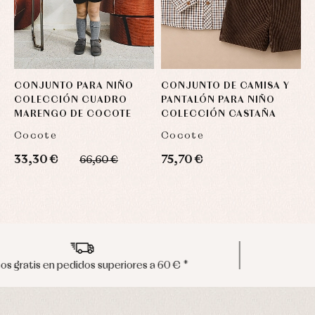
CONJUNTO PARA NIÑO
CONJUNTO DE CAMISA Y
C
COLECCIÓN CUADRO
PANTALÓN PARA NIÑO
B
MARENGO DE COCOTE
COLECCIÓN CASTAÑA
C
F
Cocote
Cocote
F
33,30 €
75,70 €
3
66,60 €
Envíos en península en 24/48 horas