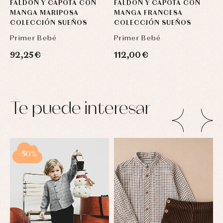
FALDON Y CAPOTA CON
FALDÓN Y CAPOTA CON
C
MANGA MARIPOSA
MANGA FRANCESA
C
COLECCIÓN SUEÑOS
COLECCIÓN SUEÑOS
S
Primer Bebé
Primer Bebé
P
92,25 €
112,00 €
7
Te puede interesar
-50%