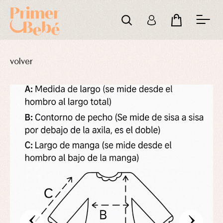
volver
‹
›