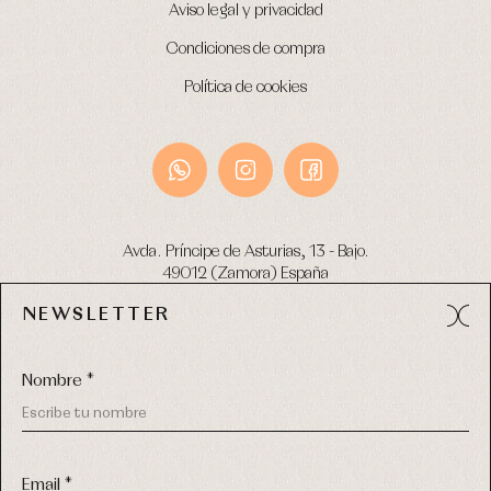
Aviso legal y privacidad
Condiciones de compra
Política de cookies
Avda. Príncipe de Asturias, 13 - Bajo.
49012 (Zamora) España
NEWSLETTER
Tel:
980 049 683
- M:
600 669 270
email:
info@primerdia.es
Nombre *
Email *