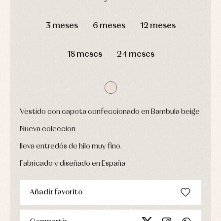
bebé
fiesta
Gorros
Peleles
DÍAS
HORAS
MIN
SEG
Blusas
y
y
3 meses
6 meses
12 meses
y
capotas
ranitas
camisas
Leotardos
Ropa
Chaquetas
interior,
Puericultura
y
18 meses
24 meses
bodys,
jersey
pijamas...
Conjuntos
Ropa
de
abrigo
Ropa
Vestido con capota confeccionado en Bambula beige
de
baño
Nueva coleccion
Ropa
interior
lleva entredós de hilo muy fino.
Vestidos
Fabricado y diseñado en España
Añadir favorito