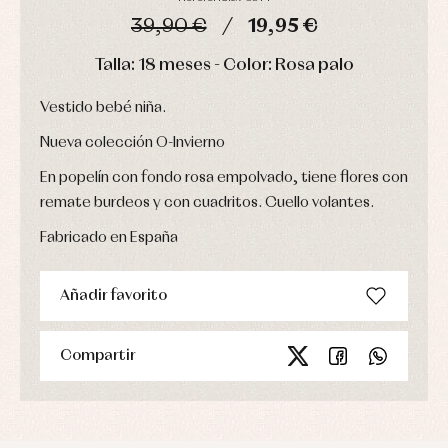
Ropa
39,90 €
19,95 €
de
abrigo
DÍAS
HORAS
MIN
SEG
Talla: 18 meses - Color: Rosa palo
Ropa
de
baño
Vestido bebé niña.
Ropa
interior
Nueva colección O-Invierno
Vestidos
En popelín con fondo rosa empolvado, tiene flores con
remate burdeos y con cuadritos. Cuello volantes.
Fabricado en España
Añadir favorito
Compartir